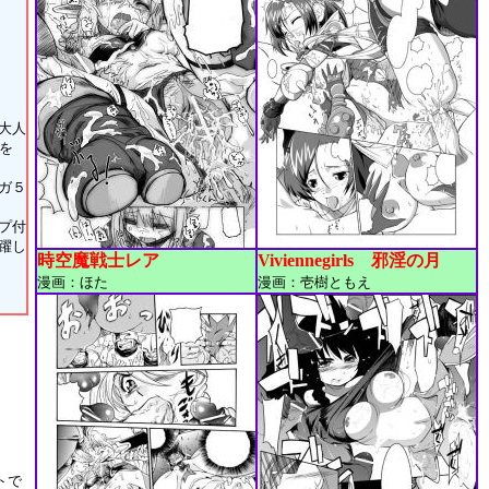
ン
大人
』を
ガ５
プ付
躍し
時空魔戦士レア
Viviennegirls 邪淫の月
漫画：ほた
漫画：壱樹ともえ
トで