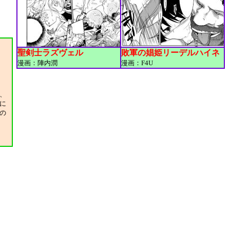
聖剣士ラズヴェル
敗軍の娼姫リーデルハイネ
漫画：陣内潤
漫画：F4U
、
に
の