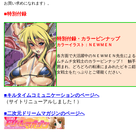
お買い求めになれます）。
■特別付録
特別付録・カラーピンナップ
カラーイラスト：ＮＥＷＭＥＮ
各方面で大活躍中のＮＥＷＭＥＮ先生による
ムチムチ女戦士のカラーピンナップ！ 触手
囲まれ、どろどろの粘液にまみれたビキニ鎧
女戦士をたっぷりとご堪能ください。
■キルタイムコミュニケーションのページへ
（サイトリニューアルしました！）
■二次元ドリームマガジンのページへ