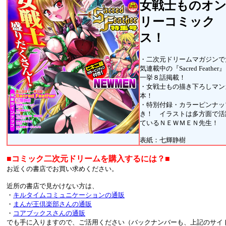
女戦士ものオ
リーコミック
ス！
・二次元ドリームマガジンで
気連載中の『Sacred Feather
一挙８話掲載！
・女戦士もの描き下ろしマン
本！
・特別付録・カラーピンナッ
き！ イラストは多方面で活
ているＮＥＷＭＥＮ先生！
表紙：七輝静樹
■コミック二次元ドリームを購入するには？■
お近くの書店でお買い求めください。
近所の書店で見かけない方は、
・
キルタイムコミュニケーションの通販
・
まんが王倶楽部さんの通販
・
コアブックスさんの通販
でも手に入りますので、ご活用ください（バックナンバーも、上記のサイ