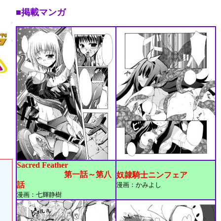
■掲載マンガ
！
Sacred Feather
第一話～第八
奴隷騎士ニンフェア
話
漫画：かみよし
）
漫画：七輝静樹