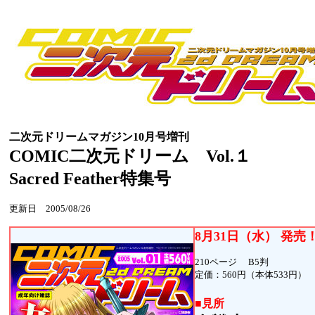
二次元ドリームマガジン10月号増刊
COMIC二次元ドリーム Vol.１
Sacred Feather特集号
更新日 2005/08/26
8月31日（水） 発売
210ページ B5判
定価：560円（本体533円
■見所