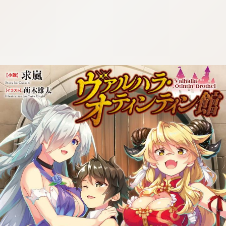
:dkxtypktx:bbb.sgvnq.oi
:dkxtypktx:bbb.sgvnq.oi
:dkxtypktx:bbb.sgvnq.oi