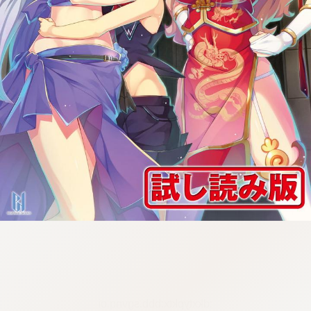
:dkxtypktx:bbb.sgvnq.oi