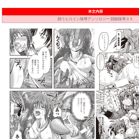
本文内容
闘うヒロイン陵辱アンソロジー 闘姫陵辱３５