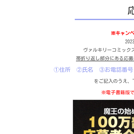
※キャン
20
ヴァルキリーコミックス『
帯折り返し部分にある応募
①住所 ②氏名 ③お電話番号 ④
をご記入のうえ、
※電子書籍版