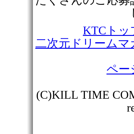
KTCト
二次元ドリームマ
ペー
(C)KILL TIME COM
r