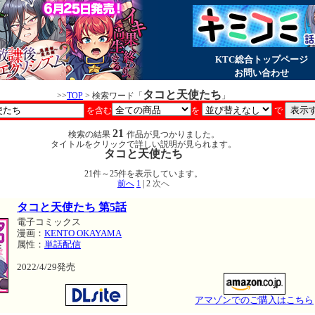
KTC総合トップページ
お問い合わせ
タコと天使たち
>>
TOP
> 検索ワード「
」
を含む
を
で
21
検索の結果
作品が見つかりました。
タイトルをクリックで詳しい説明が見られます。
タコと天使たち
21件～25件を表示しています。
前へ
1
| 2
次へ
タコと天使たち 第5話
電子コミックス
漫画：
KENTO OKAYAMA
属性：
単話配信
2022/4/29発売
アマゾンでのご購入はこちら