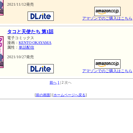
2021/11/12発売
アマゾンでのご購入はこちら
タコと天使たち 第1話
電子コミックス
漫画：
KENTO OKAYAMA
属性：
単話配信
2021/10/27発売
アマゾンでのご購入はこちら
前へ
1
| 2
次へ
[
前の画面
]
[
ホームページへ戻る
]