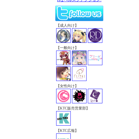
【成人向け】
【一般向け】
【女性向け】
【KTC販売営業部】
【KTC広報】