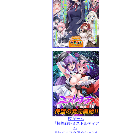
PCゲーム
『極煌戦姫ミストルティア
2』
Hなベルスクアクション!