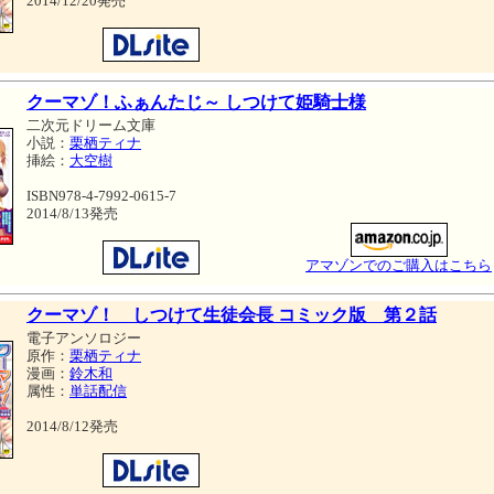
2014/12/20発売
クーマゾ！ふぁんたじ～ しつけて姫騎士様
二次元ドリーム文庫
小説：
栗栖ティナ
挿絵：
大空樹
ISBN978-4-7992-0615-7
2014/8/13発売
アマゾンでのご購入はこちら
クーマゾ！ しつけて生徒会長 コミック版 第２話
電子アンソロジー
原作：
栗栖ティナ
漫画：
鈴木和
属性：
単話配信
2014/8/12発売