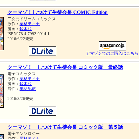
クーマゾ！しつけて生徒会長 COMIC Edition
二次元ドリームコミックス
原作：
栗栖ティナ
漫画：
鈴木和
ISBN978-4-7992-0914-1
2016/6/22発売
アマゾンでのご購入はこちら
クーマゾ！ しつけて生徒会長 コミック版 最終話
電子コミックス
原作：
栗栖ティナ
漫画：
鈴木和
属性：
単話配信
2016/3/26発売
クーマゾ！ しつけて生徒会長 コミック版 第５話
電子アンソロジー
原作：
栗栖ティナ