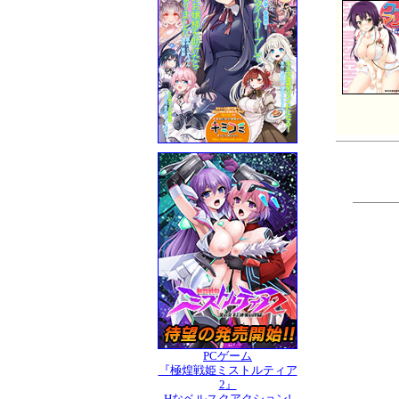
PCゲーム
『極煌戦姫ミストルティア
2』
Hなベルスクアクション!