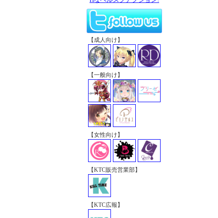
【成人向け】
【一般向け】
【女性向け】
【KTC販売営業部】
【KTC広報】