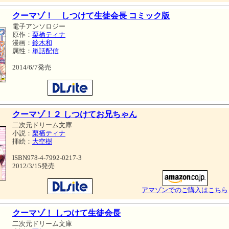
クーマゾ！ しつけて生徒会長 コミック版
電子アンソロジー
原作：
栗栖ティナ
漫画：
鈴木和
属性：
単話配信
2014/6/7発売
クーマゾ！２ しつけてお兄ちゃん
二次元ドリーム文庫
小説：
栗栖ティナ
挿絵：
大空樹
ISBN978-4-7992-0217-3
2012/3/15発売
アマゾンでのご購入はこちら
クーマゾ！ しつけて生徒会長
二次元ドリーム文庫