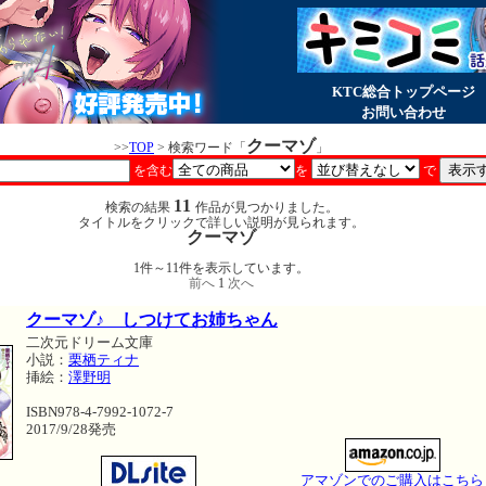
KTC総合トップページ
お問い合わせ
クーマゾ
>>
TOP
> 検索ワード「
」
を含む
を
で
11
検索の結果
作品が見つかりました。
タイトルをクリックで詳しい説明が見られます。
クーマゾ
1件～11件を表示しています。
前へ
1
次へ
クーマゾ♪ しつけてお姉ちゃん
二次元ドリーム文庫
小説：
栗栖ティナ
挿絵：
澤野明
ISBN978-4-7992-1072-7
2017/9/28発売
アマゾンでのご購入はこちら