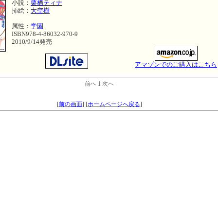
小説：
栗栖ティナ
挿絵：
大空樹
属性：
学園
ISBN978-4-86032-970-9
2010/9/14発売
アマゾンでのご購入はこちら
前へ
1
次へ
[
前の画面
]
[
ホームページへ戻る
]