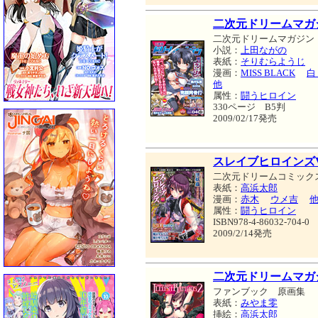
二次元ドリームマガジン 
二次元ドリームマガジン
小説：
上田ながの
表紙：
そりむらようじ
漫画：
MISS BLACK
白
他
属性：
闘うヒロイン
330ページ B5判
2009/02/17発売
スレイブヒロインズVo
二次元ドリームコミック
表紙：
高浜太郎
漫画：
赤木
ウメ吉
属性：
闘うヒロイン
ISBN978-4-86032-704-0
2009/2/14発売
二次元ドリームマガ
ファンブック 原画集
表紙：
みやま零
挿絵：
高浜太郎