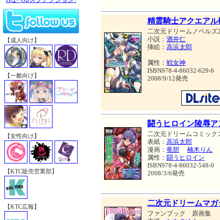
精霊騎士アクエアル
二次元ドリームノベルズ2
小説：
酒井仁
【成人向け】
挿絵：
高浜太郎
属性：
戦女神
ISBN978-4-86032-629-6
【一般向け】
2008/9/12発売
闘うヒロイン陵辱ア
二次元ドリームコミック
【女性向け】
表紙：
高浜太郎
漫画：
竜胆
楠木りん
属性：
闘うヒロイン
ISBN978-4-86032-548-0
【KTC販売営業部】
2008/3/6発売
二次元ドリームマガ
【KTC広報】
ファンブック 原画集