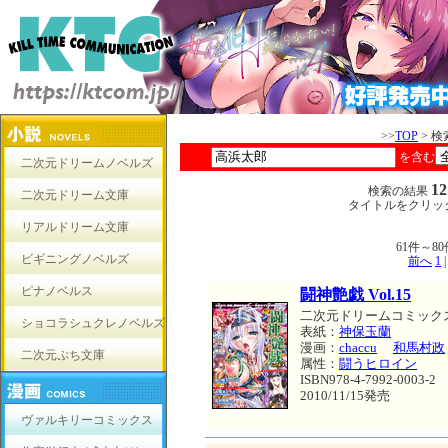
>>
TOP
> 
を含む
二次元ドリームノベルズ
1
検索の結果
二次元ドリーム文庫
タイトルをクリッ
リアルドリーム文庫
61件～
ビギニングノベルズ
前へ
1
ピナノベルス
闘神艶戯 Vol.15
二次元ドリームコミック
ショコラシュクレノベルズ
表紙：
神保玉蘭
漫画：
chaccu
和馬村政
二次元ぷち文庫
属性：
闘うヒロイン
ISBN978-4-7992-0003-2
2010/11/15発売
ヴァルキリーコミックス