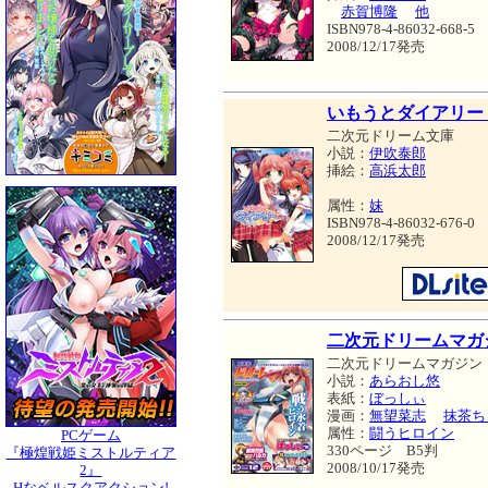
赤賀博隆
他
ISBN978-4-86032-668-5
2008/12/17発売
いもうとダイアリー
二次元ドリーム文庫
小説：
伊吹泰郎
挿絵：
高浜太郎
属性：
妹
ISBN978-4-86032-676-0
2008/12/17発売
二次元ドリームマガジン 
二次元ドリームマガジン
小説：
あらおし悠
表紙：
ぼっしぃ
漫画：
無望菜志
抹茶ち
属性：
闘うヒロイン
PCゲーム
330ページ B5判
『極煌戦姫ミストルティア
2008/10/17発売
2』
Hなベルスクアクション!