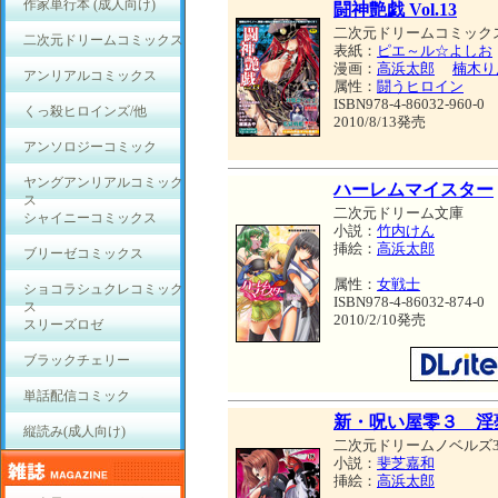
作家単行本 (成人向け)
闘神艶戯 Vol.13
二次元ドリームコミック
二次元ドリームコミックス
表紙：
ピエ～ル☆よしお
漫画：
高浜太郎
楠木り
アンリアルコミックス
属性：
闘うヒロイン
ISBN978-4-86032-960-0
くっ殺ヒロインズ/他
2010/8/13発売
アンソロジーコミック
ヤングアンリアルコミック
ハーレムマイスター
ス
二次元ドリーム文庫
シャイニーコミックス
小説：
竹内けん
挿絵：
高浜太郎
ブリーゼコミックス
属性：
女戦士
ショコラシュクレコミック
ISBN978-4-86032-874-0
ス
2010/2/10発売
スリーズロゼ
ブラックチェリー
単話配信コミック
新・呪い屋零３ 淫
縦読み(成人向け)
二次元ドリームノベルズ3
小説：
斐芝嘉和
挿絵：
高浜太郎