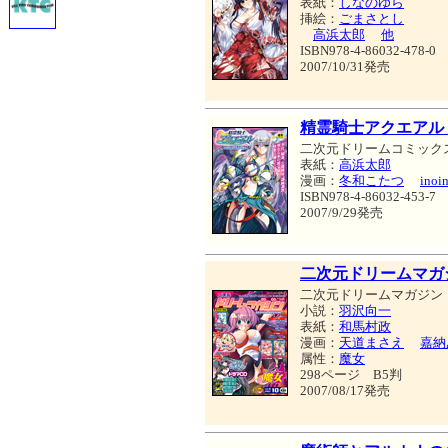
表紙：
しなのゆら
挿絵：
ごまさとし
高浜太郎
他
ISBN978-4-86032-478-0
2007/10/31発売
精霊騎士アクエアル
二次元ドリームコミック
表紙：
高浜太郎
漫画：
冬和こたつ
inoi
ISBN978-4-86032-453-7
2007/9/29発売
二次元ドリームマガジン 
二次元ドリームマガジン
小説：
羽沢向一
表紙：
和馬村政
漫画：
天道まさえ
嘉納
属性：
魔女
298ページ B5判
2007/08/17発売