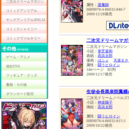
二次元ドリームマガジン
属性：
退魔師
ISBN978-4-86032-846-7
コミックアンリアル
2009/12/28発売
ヤングアンリアルJINGAI
コミックシャイニー
コミックヴァルキリー
二次元ドリームマガジン 
二次元ドリームマガジン
小説：
斐芝嘉和
表紙：
高浜太郎
ゲーム・アニメ
漫画：
ぱふぇ
天道まさ
属性：
闘うヒロイン
他社OVA
346ページ B5判
2009/12/17発売
フィギュア・グッズ
書籍・その他
生徒会長黒泉院鳳蝶
ダウンロード販売
二次元ドリームノベルズ3
小説：
神楽陽子
挿絵：
高浜太郎
属性：
闘うヒロイン
ISBN978-4-86032-815-3
2009/10/22発売