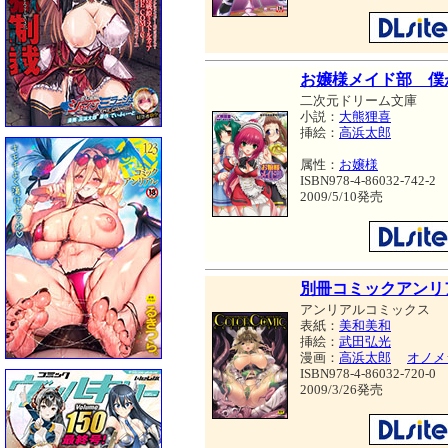
お嬢様メイド部 僕
二次元ドリーム文庫
小説：
大熊狸喜
挿絵：
高浜太郎
属性：
お嬢様
ISBN978-4-86032-742-2
2009/5/10発売
別冊コミックアンリ
アンリアルコミックス
表紙：
美和美和
挿絵：
武田弘光
漫画：
高浜太郎
オノメ
ISBN978-4-86032-720-0
2009/3/26発売