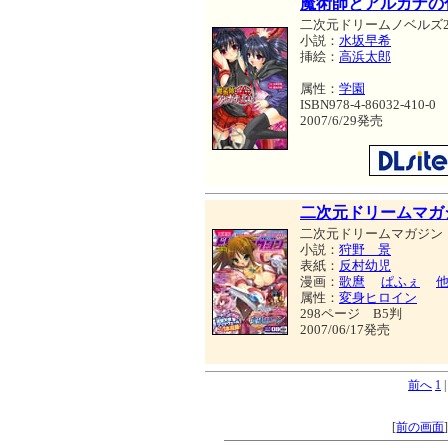
魔術師とアルカナの
二次元ドリームノベルズ2
小説：
水坂早希
挿絵：
高浜太郎
属性：
学園
ISBN978-4-86032-410-0
2007/6/29発売
二次元ドリームマガジン 
二次元ドリームマガジン
小説：
狩野 景
表紙：
反村幼児
漫画：
歌麿
ぱふぇ
属性：
変身ヒロイン
298ページ B5判
2007/06/17発売
前へ
1
[
前の画面