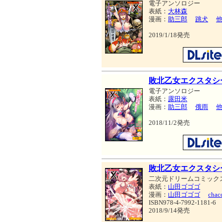
電子アンソロジー
表紙：
大林森
漫画：
助三郎
跳犬
2019/1/18発売
敗北乙女エクスタシーV
電子アンソロジー
表紙：
露田米
漫画：
助三郎
俄雨
2018/11/2発売
敗北乙女エクスタシー
二次元ドリームコミック
表紙：
山田ゴゴゴ
漫画：
山田ゴゴゴ
chac
ISBN978-4-7992-1181-6
2018/9/14発売