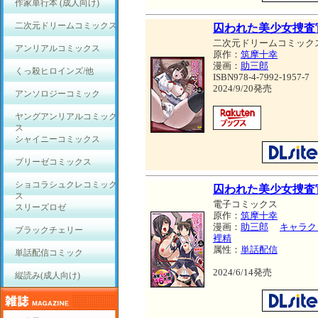
作家単行本 (成人向け)
二次元ドリームコミックス
囚われた美少女捜査官
二次元ドリームコミック
アンリアルコミックス
原作：
筑摩十幸
漫画：
助三郎
くっ殺ヒロインズ/他
ISBN978-4-7992-1957-7
2024/9/20発売
アンソロジーコミック
ヤングアンリアルコミック
ス
シャイニーコミックス
ブリーゼコミックス
ショコラシュクレコミック
囚われた美少女捜査官
ス
電子コミックス
スリーズロゼ
原作：
筑摩十幸
漫画：
助三郎
キャラク
ブラックチェリー
裡精
属性：
単話配信
単話配信コミック
2024/6/14発売
縦読み(成人向け)