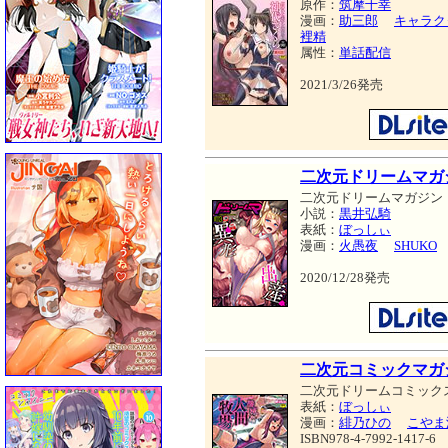
原作：
筑摩十幸
漫画：
助三郎
キャラク
裡精
属性：
単話配信
2021/3/26発売
二次元ドリームマガジン
二次元ドリームマガジン
小説：
黒井弘騎
表紙：
ぼっしぃ
漫画：
火愚夜
SHUKO
2020/12/28発売
二次元コミックマガ
二次元ドリームコミック
表紙：
ぼっしぃ
漫画：
緋乃ひの
こやま
ISBN978-4-7992-1417-6