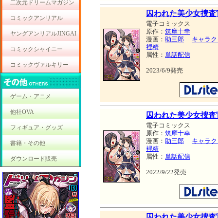
二次元ドリームマガジン
囚われた美少女捜査官 
コミックアンリアル
電子コミックス
原作：
筑摩十幸
ヤングアンリアルJINGAI
漫画：
助三郎
キャラク
裡精
コミックシャイニー
属性：
単話配信
コミックヴァルキリー
2023/6/9発売
ゲーム・アニメ
他社OVA
囚われた美少女捜査官 
電子コミックス
フィギュア・グッズ
原作：
筑摩十幸
漫画：
助三郎
キャラク
書籍・その他
裡精
属性：
単話配信
ダウンロード販売
2022/9/22発売
囚われた美少女捜査官 