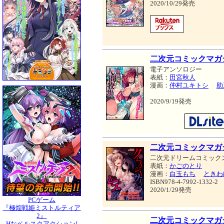
2020/10/29発売
二次元コミックマガジ
電子アンソロジー
表紙：
田宮秋人
漫画：
仲村ユキトシ
助
2020/9/19発売
二次元コミックマガ
二次元ドリームコミック
表紙：
かごのとり
漫画：
白玉もち
ときわ
ISBN978-4-7992-1332-2
2020/1/29発売
PCゲーム
『極煌戦姫ミストルティア
2』
二次元コミックマガジ
Hなベルスクアクション!