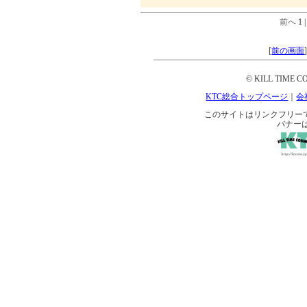
前へ
1 
[
前の画面
© KILL TIME CO
KTC総合トップページ
｜
会
このサイトはリンクフリーです。 
バナー