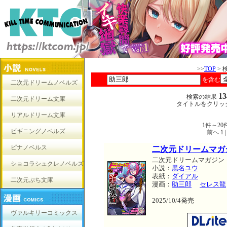
>>
TOP
> 
を含む
二次元ドリームノベルズ
1
検索の結果
二次元ドリーム文庫
タイトルをクリッ
リアルドリーム文庫
1件～2
ビギニングノベルズ
前へ
1 
ピナノベルス
二次元ドリームマガジン
二次元ドリームマガジン
ショコラシュクレノベルズ
小説：
黒名ユウ
表紙：
ダイアル
二次元ぷち文庫
漫画：
助三郎
セレス龍
2025/10/4発売
ヴァルキリーコミックス