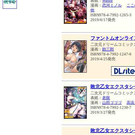
表紙：
Waffle
漫画：
恋河ミノル
ここ
他
ISBN978-4-7992-1265-3
2019/6/17発売
ファントムオンライ
二次元ドリームコミック
漫画：
助三郎
ISBN978-4-7992-1247-9
2019/4/25発売
敗北乙女エクスタシー
二次元ドリームコミック
表紙：
老眼
漫画：
山田ゴゴゴ
高浜
ISBN978-4-7992-1238-7
2019/3/27発売
敗北乙女エクスタシーV