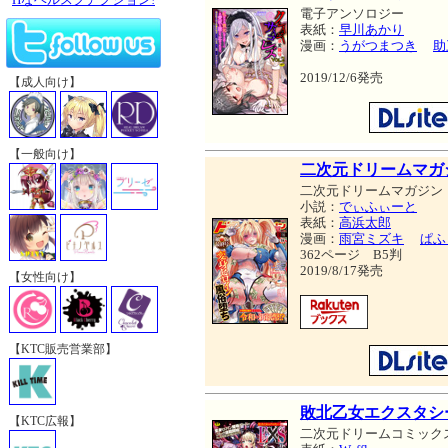
電子アンソロジー
表紙：
早川あかり
漫画：
うがつまつき
助
2019/12/6発売
【成人向け】
【一般向け】
二次元ドリームマガジン 
二次元ドリームマガジン
小説：
でぃふぃーと
表紙：
高浜太郎
漫画：
雨宮ミズキ
ぱふ
362ページ B5判
2019/8/17発売
【女性向け】
【KTC販売営業部】
敗北乙女エクスタシー
【KTC広報】
二次元ドリームコミック