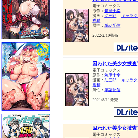
電子コミックス
原作：
筑摩十幸
漫画：
助三郎
キャラク
裡精
属性：
単話配信
2022/2/10発売
囚われた美少女捜査官 
電子コミックス
原作：
筑摩十幸
漫画：
助三郎
キャラク
裡精
属性：
単話配信
2021/8/11発売
囚われた美少女捜査官 
電子コミックス