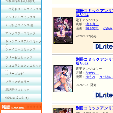
作家単行本 (成人向け)
二次元ドリームコミックス
別冊コミックアンリ
版Vol.4
アンリアルコミックス
電子アンソロジー
表紙：
池下真上
くっ殺ヒロインズ/他
漫画：
桐下悠司
ぐみみ
アンソロジーコミック
2026/4/22発売
ヤングアンリアルコミック
ス
シャイニーコミックス
ブリーゼコミックス
別冊コミックアンリ
版Vol.3
ショコラシュクレコミック
電子アンソロジー
ス
表紙：
ながねこ
スリーズロゼ
漫画：
ゆうみ
うづきの
ブラックチェリー
2026/3/31発売
単話配信コミック
縦読み(成人向け)
別冊コミックアンリ