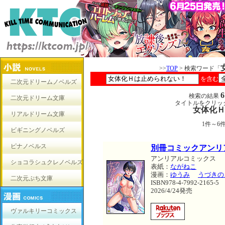
>>
TOP
> 検索ワード「
を含む
二次元ドリームノベルズ
検索の結果
二次元ドリーム文庫
タイトルをクリッ
女体化Ｈ
リアルドリーム文庫
1件～6
ビギニングノベルズ
ピナノベルス
別冊コミックアンリ
アンリアルコミックス
ショコラシュクレノベルズ
表紙：
ながねこ
漫画：
ゆうみ
うづきの
二次元ぷち文庫
ISBN978-4-7992-2165-5
2026/4/24発売
ヴァルキリーコミックス