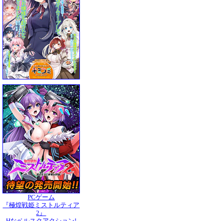
PCゲーム
『極煌戦姫ミストルティア
2』
Hなベルスクアクション!