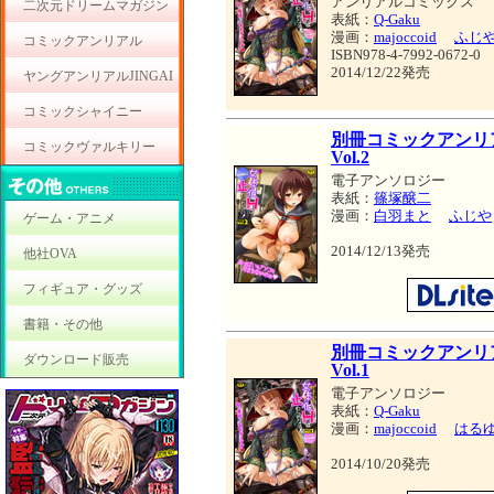
アンリアルコミックス
二次元ドリームマガジン
表紙：
Q-Gaku
漫画：
majoccoid
ふじ
コミックアンリアル
ISBN978-4-7992-0672-0
2014/12/22発売
ヤングアンリアルJINGAI
コミックシャイニー
別冊コミックアンリ
コミックヴァルキリー
Vol.2
電子アンソロジー
表紙：
篠塚醸二
漫画：
白羽まと
ふじや
ゲーム・アニメ
2014/12/13発売
他社OVA
フィギュア・グッズ
書籍・その他
別冊コミックアンリ
ダウンロード販売
Vol.1
電子アンソロジー
表紙：
Q-Gaku
漫画：
majoccoid
はる
2014/10/20発売