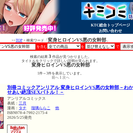
KTC総合トップページ
お問い合わせ
変身ヒロインVS悪の女幹部
>>
TOP
> 検索ワード「
」
を含む
を
で
3
検索の結果
作品が見つかりました。
タイトルをクリックで詳しい説明が見られます。
変身ヒロインVS悪の女幹部
1件～3件を表示しています。
前へ
1
次へ
別冊コミックアンリアル 変身ヒロインVS悪の女幹部－わ
せあい絶頂SEXバトル！－
アンリアルコミックス
表紙：
三月
漫画：
タチ
瑠璃ららこ
他
ISBN978-4-7992-2175-4
2026/5/25発売