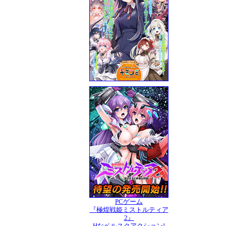
PCゲーム
『極煌戦姫ミストルティア
2』
Hなベルスクアクション!