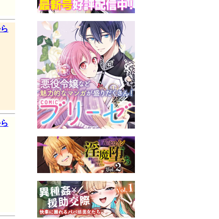
から
から