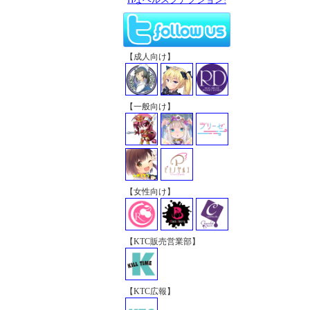
【成人向け】
【一般向け】
【女性向け】
【KTC販売営業部】
【KTC広報】