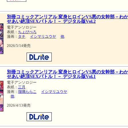
別冊コミックアンリアル 変身ヒロインVS悪の女幹部－わ
せあい絶頂SEXバトル！－ デジタル版Vol.2
電子アンソロジー
表紙：
ちょびぺろ
漫画：
タチ
イシマリユウヤ
他
2026/5/14発売
別冊コミックアンリアル 変身ヒロインVS悪の女幹部－わ
せあい絶頂SEXバトル！－ デジタル版Vol.1
電子アンソロジー
表紙：
三月
漫画：
瑠璃ららこ
イシマリユウヤ
他
2026/4/13発売