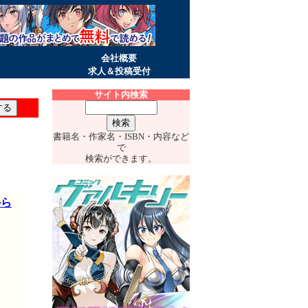
会社概要
求人＆投稿受付
サイト内検索
書籍名・作家名・ISBN・内容など
で
検索ができます。
から