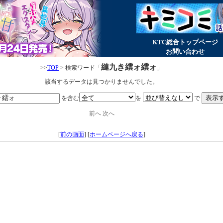
KTC総合トップページ
お問い合わせ
縺九き繧ォ繧ォ
>>
TOP
> 検索ワード「
」
該当するデータは見つかりませんでした。
を含む
を
で
前へ
次へ
[
前の画面
]
[
ホームページへ戻る
]