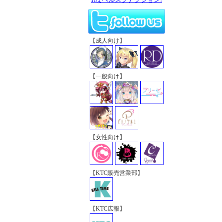
【成人向け】
【一般向け】
【女性向け】
【KTC販売営業部】
【KTC広報】