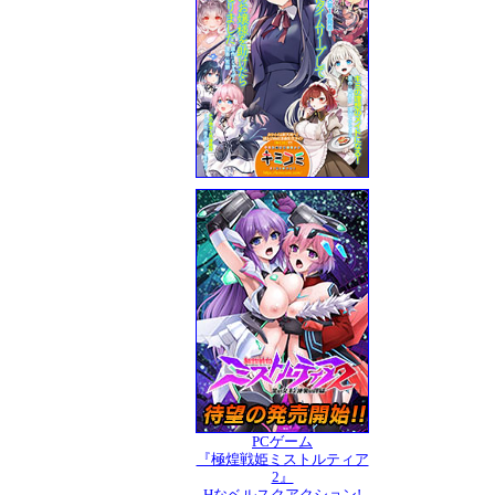
PCゲーム
『極煌戦姫ミストルティア
2』
Hなベルスクアクション!