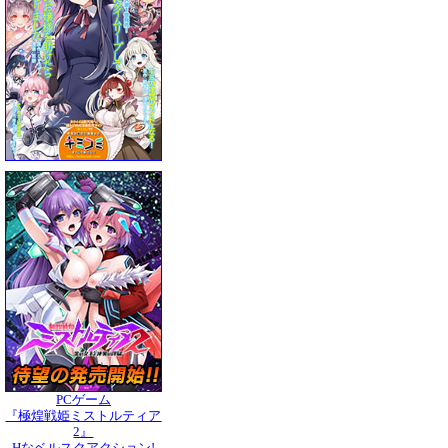
PCゲーム
『極煌戦姫ミストルティア
2』
Hなベルスクアクション!