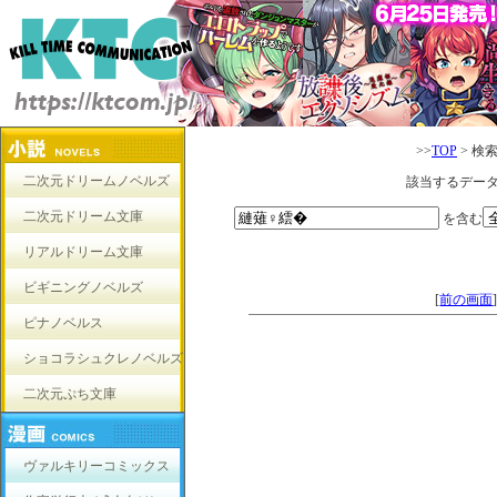
>>
TOP
> 検
二次元ドリームノベルズ
該当するデー
二次元ドリーム文庫
を含む
リアルドリーム文庫
ビギニングノベルズ
[
前の画面
ピナノベルス
ショコラシュクレノベルズ
二次元ぷち文庫
ヴァルキリーコミックス