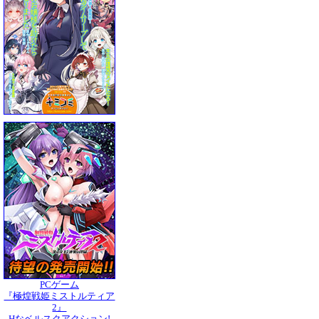
PCゲーム
『極煌戦姫ミストルティア
2』
Hなベルスクアクション!