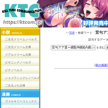
荳句ア
>>
TOP
> 検索ワード「
二次元ドリームノベルズ
該当するデー
二次元ドリーム文庫
を含む
リアルドリーム文庫
ビギニングノベルズ
[
前の画面
ピナノベルス
ショコラシュクレノベルズ
二次元ぷち文庫
ヴァルキリーコミックス