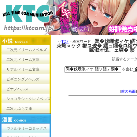
蜀�伐蠑俶ィケ 繧ソ
>>
TOP
> 検索ワード「
束蜊∝ケク 鄒ス逡� 繧ュ繝�ロ繧ウ
鬮俶オ懷、ェ驛� 螟「
二次元ドリームノベルズ
該当するデー
二次元ドリーム文庫
を含む
リアルドリーム文庫
ビギニングノベルズ
ピナノベルス
[
前の画面
ショコラシュクレノベルズ
二次元ぷち文庫
ヴァルキリーコミックス