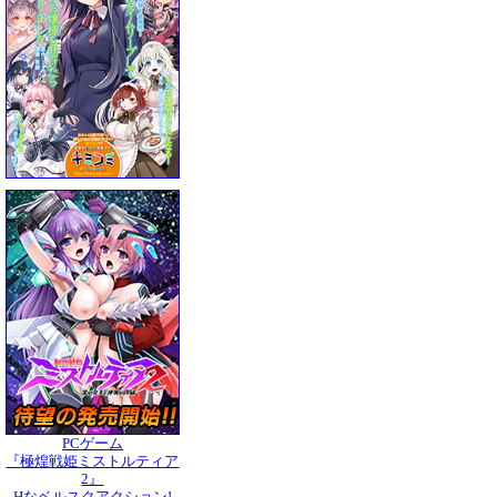
PCゲーム
『極煌戦姫ミストルティア
2』
Hなベルスクアクション!