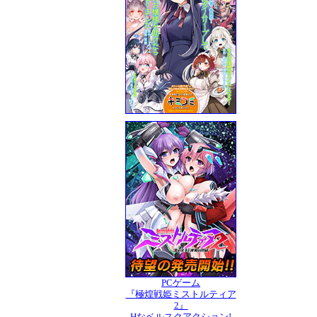
PCゲーム
『極煌戦姫ミストルティア
2』
Hなベルスクアクション!