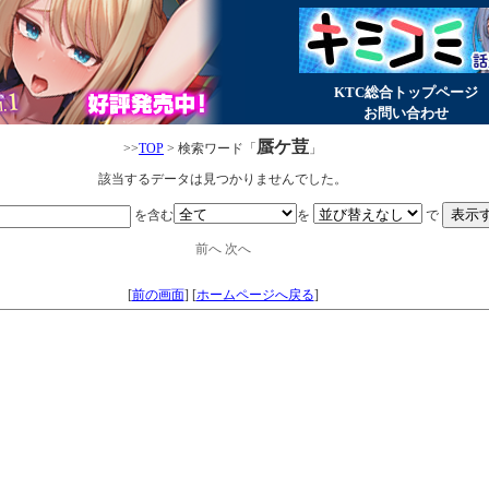
KTC総合トップページ
お問い合わせ
蜃ケ荳
>>
TOP
> 検索ワード「
」
該当するデータは見つかりませんでした。
を含む
を
で
前へ
次へ
[
前の画面
]
[
ホームページへ戻る
]