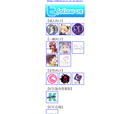
【成人向け】
【一般向け】
【女性向け】
【KTC販売営業部】
【KTC広報】