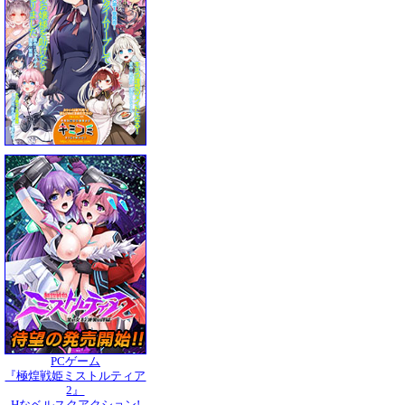
PCゲーム
『極煌戦姫ミストルティア
2』
Hなベルスクアクション!