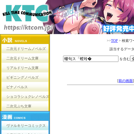
>>
TOP
> 検索ワ
二次元ドリームノベルズ
該当するデー
二次元ドリーム文庫
を含む
リアルドリーム文庫
ビギニングノベルズ
[
前の画面
ピナノベルス
ショコラシュクレノベルズ
二次元ぷち文庫
ヴァルキリーコミックス