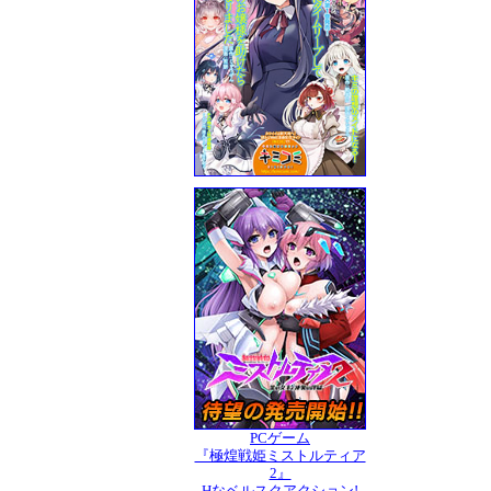
PCゲーム
『極煌戦姫ミストルティア
2』
Hなベルスクアクション!