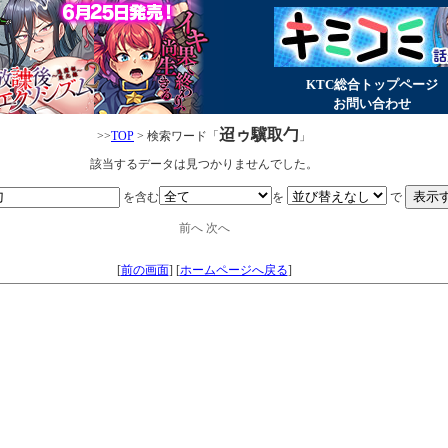
KTC総合トップページ
お問い合わせ
迢ゥ驥取勹
>>
TOP
> 検索ワード「
」
該当するデータは見つかりませんでした。
を含む
を
で
前へ
次へ
[
前の画面
]
[
ホームページへ戻る
]