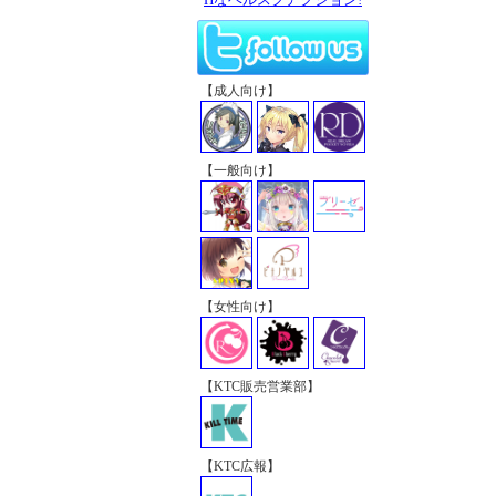
【成人向け】
【一般向け】
【女性向け】
【KTC販売営業部】
【KTC広報】