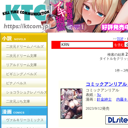
>>
TOP
>
を含む
二次元ドリームノベルズ
検索の結果
二次元ドリーム文庫
タイトルをクリッ
リアルドリーム文庫
1件～2
ビギニングノベルズ
ピナノベルス
コミックアンリアル Vo
コミックアンリアル
ショコラシュクレノベルズ
表紙：
Xe
漫画：
針金紳士
内藤キ
二次元ぷち文庫
2023/9/12発売
ヴァルキリーコミックス