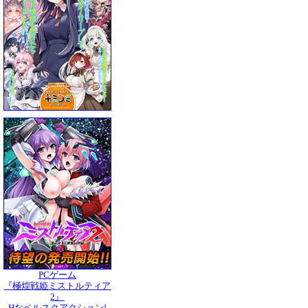
PCゲーム
『極煌戦姫ミストルティア
2』
Hなベルスクアクション!