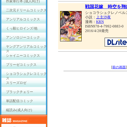
作家単行本 (成人向け)
戦国花嫁 時空を翔
二次元ドリームコミックス
ショコラシュクレノベル
小説：
上主沙夜
アンリアルコミックス
漫画：
KRN
ISBN978-4-7992-0883-0
くっ殺ヒロインズ/他
2016/4/28発売
アンソロジーコミック
ヤングアンリアルコミック
ス
シャイニーコミックス
ブリーゼコミックス
[
前の画面
ショコラシュクレコミック
ス
スリーズロゼ
ブラックチェリー
単話配信コミック
縦読み(成人向け)