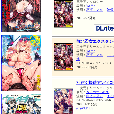
電子アンソロジー
表紙：
Waffle
漫画：
恋河ミノル
神保
2019/8/2発売
敗北乙女エクスタシー
二次元ドリームコミック
表紙：
Waffle
漫画：
恋河ミノル
ここ
他
ISBN978-4-7992-1265-3
2019/6/17発売
汁だく接待アンソロ
二次元ドリームコミック
表紙：
さくやついたち
漫画：
白ぅ～凪ぃ
まる
ISBN978-4-86032-520-6
2008/1/31発売
(C)WAFFLE