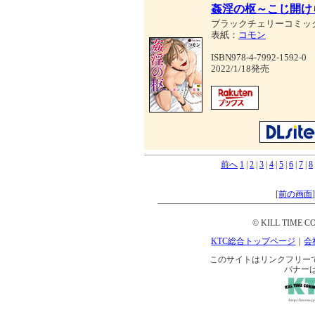
姦淫の枢～こじ開け
ブラックチェリーコミッ
表紙：
コモン
ISBN978-4-7992-1592-0
2022/1/18発売
前へ
1
|
2
|
3
|
4
|
5
|
6
|
7
|
8
[
前の画面
© KILL TIME CO
KTC総合トップページ
｜
会
このサイトはリンクフリーです。 
バナー