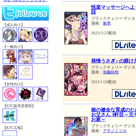
悦楽マッサージへよ
話
ブラックチェリー デジタ
漫画：
魁李
【成人向け】
2022/2/25配信
【一般向け】
発情うさぎ♂の躾け
ブラックチェリー デジタ
漫画：
加藤純智
2022/1/28配信
【女性向け】
【KTC販売営業部】
娘の健全な育成のた
お父さん 3軒目～
お家～
ブラックチェリー デジタ
【KTC広報】
漫画：
アヤノミツカ