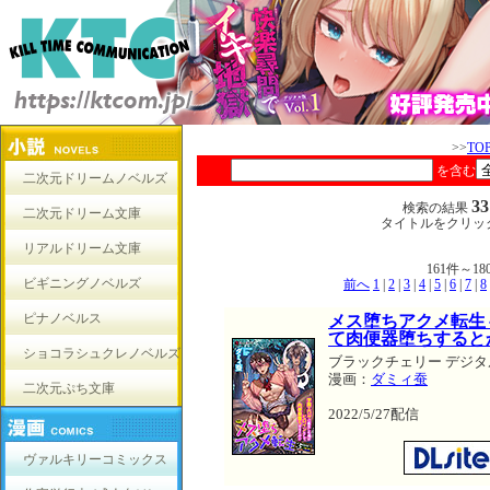
>>
TO
を含む
二次元ドリームノベルズ
3
検索の結果
二次元ドリーム文庫
タイトルをクリッ
リアルドリーム文庫
161件～
ビギニングノベルズ
前へ
1
|
2
|
3
|
4
|
5
|
6
|
7
|
8
ピナノベルス
メス堕ちアクメ転生
て肉便器堕ちすると
ショコラシュクレノベルズ
ブラックチェリー デジタ
漫画：
ダミィ蚕
二次元ぷち文庫
2022/5/27配信
ヴァルキリーコミックス