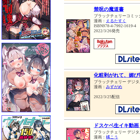
禁呪の魔道書
ブラックチェリーコミッ
漫画：
えるたすく
ISBN978-4-7992-1619-4
2022/3/26発売
化粧剥がれて、媚び
ブラックチェリー デジタ
漫画：
みずがめ
2022/3/25配信
ドスケベ生イキ動画
ブラックチェリー デジタ
漫画：
橘こう