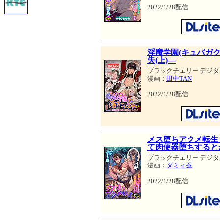
2022/1/28配信
淫魔学園(キュバガク)
失(上)―
ブラックチェリー デジタ
漫画：
田中TAN
2022/1/28配信
メス堕ちアクメ転生
て肉便器堕ちすると
ブラックチェリー デジタ
漫画：
ダミィ蚕
2022/1/28配信