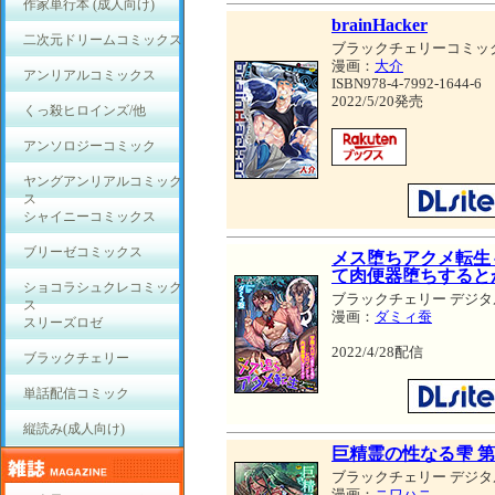
作家単行本 (成人向け)
brainHacker
二次元ドリームコミックス
ブラックチェリーコミッ
漫画：
大介
アンリアルコミックス
ISBN978-4-7992-1644-6
2022/5/20発売
くっ殺ヒロインズ/他
アンソロジーコミック
ヤングアンリアルコミック
ス
シャイニーコミックス
ブリーゼコミックス
メス堕ちアクメ転生
て肉便器堕ちすると
ショコラシュクレコミック
ブラックチェリー デジタ
ス
漫画：
ダミィ蚕
スリーズロゼ
2022/4/28配信
ブラックチェリー
単話配信コミック
縦読み(成人向け)
巨精霊の性なる雫 第
ブラックチェリー デジタ
漫画：
ニワハニ