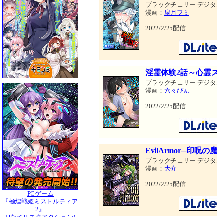
ブラックチェリー デジタ
漫画：
皐月フミ
2022/2/25配信
淫霊体験2話～心霊
ブラックチェリー デジタ
漫画：
六々びん
2022/2/25配信
EvilArmor─印呪の
ブラックチェリー デジタ
漫画：
大介
2022/2/25配信
PCゲーム
『極煌戦姫ミストルティア
2』
Hなベルスクアクション!