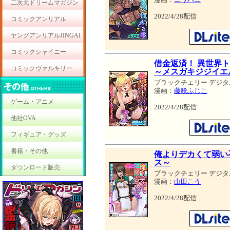
二次元ドリームマガジン
2022/4/28配信
コミックアンリアル
ヤングアンリアルJINGAI
コミックシャイニー
借金返済！ 異世界
コミックヴァルキリー
～メスガキジジイエ
ブラックチェリー デジタ
漫画：
藤咲ふじこ
ゲーム・アニメ
2022/4/28配信
他社OVA
フィギュア・グッズ
書籍・その他
俺よりデカくて弱い
ス～
ダウンロード販売
ブラックチェリー デジタ
漫画：
山田こう
2022/4/28配信