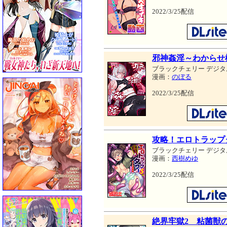
2022/3/25配信
邪神姦淫～わからせ
ブラックチェリー デジタ
漫画：
のぼる
2022/3/25配信
攻略！エロトラップ
ブラックチェリー デジタ
漫画：
西樹めゆ
2022/3/25配信
絶界牢獄2 粘菌獣