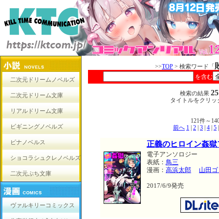
>>
TOP
> 検索ワード「
を含む
二次元ドリームノベルズ
2
検索の結果
二次元ドリーム文庫
タイトルをクリッ
リアルドリーム文庫
121件～
ビギニングノベルズ
前へ
1
|
2
|
3
|
4
|
5
ピナノベルス
正義のヒロイン姦獄ファ
電子アンソロジー
ショコラシュクレノベルズ
表紙：
鳥三
漫画：
高浜太郎
山田ゴ
二次元ぷち文庫
2017/6/9発売
ヴァルキリーコミックス