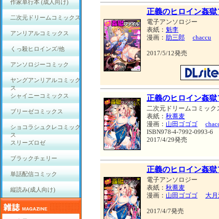
作家単行本 (成人向け)
正義のヒロイン姦獄ファ
二次元ドリームコミックス
電子アンソロジー
表紙：
魁李
アンリアルコミックス
漫画：
助三郎
chaccu
くっ殺ヒロインズ/他
2017/5/12発売
アンソロジーコミック
ヤングアンリアルコミック
ス
シャイニーコミックス
正義のヒロイン姦獄
二次元ドリームコミック
ブリーゼコミックス
表紙：
秋蕎麦
漫画：
山田ゴゴゴ
chac
ショコラシュクレコミック
ISBN978-4-7992-0993-6
ス
2017/4/29発売
スリーズロゼ
ブラックチェリー
正義のヒロイン姦獄ファ
単話配信コミック
電子アンソロジー
表紙：
秋蕎麦
縦読み(成人向け)
漫画：
山田ゴゴゴ
大月
2017/4/7発売