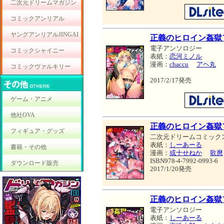
二次元ドリームマガジン
コミックアンリアル
ヤングアンリアルJINGAI
正義のヒロイン姦獄ファ
電子アンソロジー
コミックシャイニー
表紙：
恋河ミノル
漫画：
chaccu
アヘ丸
コミックヴァルキリー
2017/2/17発売
ゲーム・アニメ
他社OVA
正義のヒロイン姦獄
フィギュア・グッズ
二次元ドリームコミック
表紙：
しーあーる
書籍・その他
漫画：
或十せねか
歌麿
ISBN978-4-7992-0993-6
ダウンロード販売
2017/1/20発売
正義のヒロイン姦獄ファ
電子アンソロジー
表紙：
しーあーる