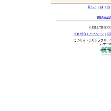
前へ
1
|
2
|
3
|
4
|
5
[
前の画面
© KILL TIME CO
KTC総合トップページ
｜
会
このサイトはリンクフリーです。 
バナー