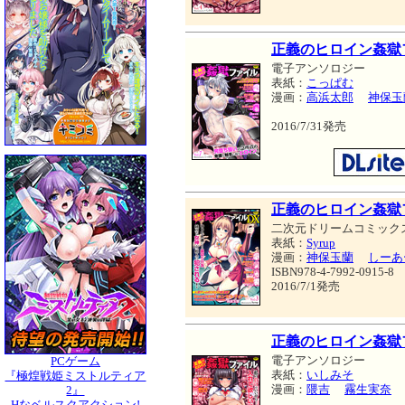
正義のヒロイン姦獄フ
電子アンソロジー
表紙：
こっぱむ
漫画：
高浜太郎
神保玉
2016/7/31発売
正義のヒロイン姦獄
二次元ドリームコミック
表紙：
Syrup
漫画：
神保玉蘭
しーあ
ISBN978-4-7992-0915-8
2016/7/1発売
正義のヒロイン姦獄フ
電子アンソロジー
PCゲーム
表紙：
いしみそ
『極煌戦姫ミストルティア
漫画：
隈吉
霧生実奈
2』
Hなベルスクアクション!