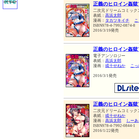
正義のヒロイン姦獄
二次元ドリームコミック
表紙：
高浜太郎
漫画：
タカツキイチ
こ
ISBN978-4-7992-0874-8
2016/3/19発売
正義のヒロイン姦獄フ
電子アンソロジー
表紙：
高浜太郎
漫画：
或十せねか
こっ
2016/3/1発売
正義のヒロイン姦獄
二次元ドリームコミック
表紙：
或十せねか
漫画：
高浜太郎
しーあ
ISBN978-4-7992-0844-1
2016/1/22発売