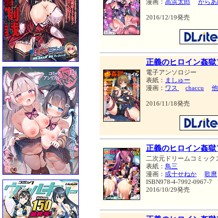
漫画：
高浜太郎
からあ
2016/12/19発売
正義のヒロイン姦獄ファ
電子アンソロジー
表紙：
ましゅー
漫画：
ワス
chaccu
他
2016/11/18発売
正義のヒロイン姦獄
二次元ドリームコミック
表紙：
鳥三
漫画：
或十せねか
歌麿
ISBN978-4-7992-0967-7
2016/10/29発売