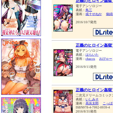
正義のヒロイン姦獄フ
電子アンソロジー
表紙：
鳥三
漫画：
或十せねか
俵緋
2016/10/7発売
正義のヒロイン姦獄フ
電子アンソロジー
表紙：
はらいた
漫画：
chaccu
おびゃー
2016/9/11発売
正義のヒロイン姦獄
二次元ドリームコミック
表紙：
いしみそ
漫画：
高浜太郎
こっぱ
ISBN978-4-7992-0939-4
2016/8/31発売