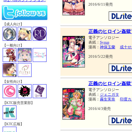
2016/6/11発売
【成人向け】
正義のヒロイン姦獄フ
電子アンソロジー
表紙：
Syrup
【一般向け】
漫画：
神保玉蘭
或十せ
2016/5/22発売
【女性向け】
正義のヒロイン姦獄フ
電子アンソロジー
表紙：
ジェニガタ
漫画：
霧生実奈
印度カ
【KTC販売営業部】
2016/4/3発売
【KTC広報】