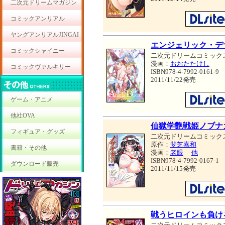
二次元ドリームマガジン
コミックアンリアル
ヤングアンリアルJINGAI
エンジェリック・デ
コミックシャイニー
二次元ドリームコミック
漫画：
おおたたけし
コミックヴァルキリー
ISBN978-4-7992-0161-9
2011/11/22発売
ゲーム・アニメ
他社OVA
仙獄学艶戦姫ノブナ
フィギュア・グッズ
二次元ドリームコミック
原作：
斐芝嘉和
書籍・その他
漫画：
老眼
他
ISBN978-4-7992-0167-1
ダウンロード販売
2011/11/15発売
戦うヒロインも負け