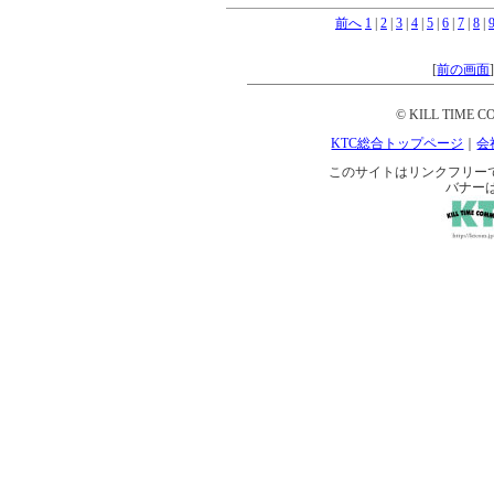
前へ
1
|
2
|
3
|
4
|
5
|
6
|
7
|
8
|
[
前の画面
© KILL TIME CO
KTC総合トップページ
｜
会
このサイトはリンクフリーです。 
バナー