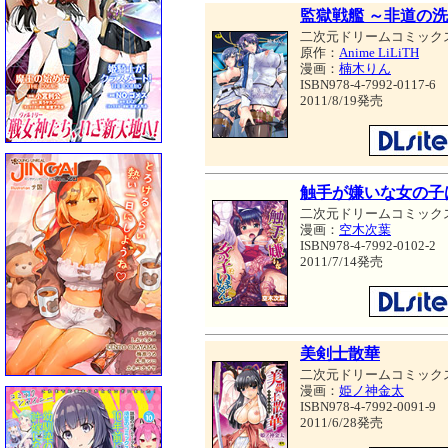
監獄戦艦 ～非道の
二次元ドリームコミック
原作：
Anime LiLiTH
漫画：
楠木りん
ISBN978-4-7992-0117-6
2011/8/19発売
触手が嫌いな女の子
二次元ドリームコミック
漫画：
空木次葉
ISBN978-4-7992-0102-2
2011/7/14発売
美剣士散華
二次元ドリームコミック
漫画：
姫ノ神金太
ISBN978-4-7992-0091-9
2011/6/28発売