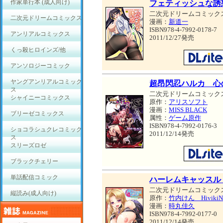
作家単行本 (成人向け)
フェティッシュな誘
二次元ドリームコミック
二次元ドリームコミックス
漫画：
新道一
ISBN978-4-7992-0178-7
アンリアルコミックス
2011/12/27発売
くっ殺ヒロインズ/他
アンソロジーコミック
ヤングアンリアルコミック
超昂閃忍ハルカ 心
ス
二次元ドリームコミック
シャイニーコミックス
原作：
アリスソフト
漫画：
MISS BLACK
ブリーゼコミックス
属性：
ゲーム原作
ISBN978-4-7992-0176-3
ショコラシュクレコミック
2011/12/14発売
ス
スリーズロゼ
ブラックチェリー
単話配信コミック
ハーレムキャッスル The 
二次元ドリームコミック
縦読み(成人向け)
原作：
竹内けん HivikiN
漫画：
時丸佳久
ISBN978-4-7992-0177-0
2011/12/14発売