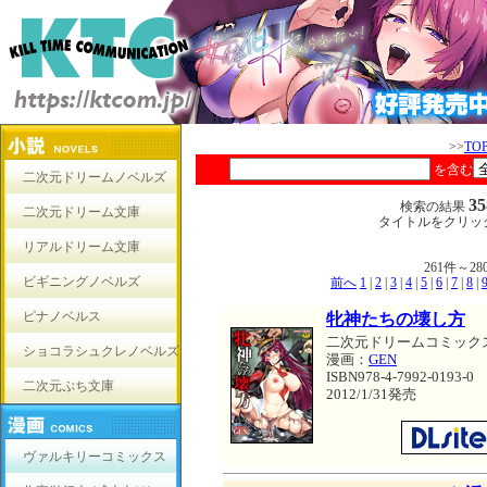
>>
TO
を含む
二次元ドリームノベルズ
3
検索の結果
二次元ドリーム文庫
タイトルをクリッ
リアルドリーム文庫
261件～
ビギニングノベルズ
前へ
1
|
2
|
3
|
4
|
5
|
6
|
7
|
8
|
ピナノベルス
牝神たちの壊し方
二次元ドリームコミック
ショコラシュクレノベルズ
漫画：
GEN
ISBN978-4-7992-0193-0
二次元ぷち文庫
2012/1/31発売
ヴァルキリーコミックス