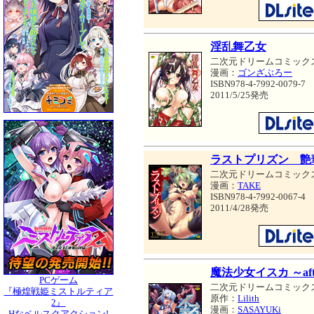
淫乱舞乙女
二次元ドリームコミック
漫画：
ゴンざぶろー
ISBN978-4-7992-0079-7
2011/5/25発売
ラストプリズン 艶
二次元ドリームコミック
漫画：
TAKE
ISBN978-4-7992-0067-4
2011/4/28発売
魔法少女イスカ ～after
PCゲーム
二次元ドリームコミック
『極煌戦姫ミストルティア
原作：
Lilith
2』
漫画：
SASAYUKi
Hなベルスクアクション!