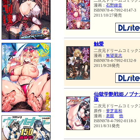
二次元ドリームコミック
漫画：
石野鐘音
ISBN978-4-7992-0147-3
2011/10/27発売
触愛
二次元ドリームコミック
漫画：
無望菜志
ISBN978-4-7992-0132-9
2011/9/28発売
仙獄学艶戦姫ノブナ
版
二次元ドリームコミック
原作：
斐芝嘉和
漫画：
老眼
他
ISBN978-4-7992-0118-3
2011/8/31発売