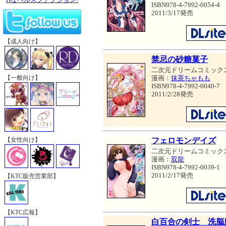
ISBN978-4-7992-0054-4
2011/3/17発売
【成人向け】
禁忌の砂糖菓子
二次元ドリームコミック
漫画：
抹茶ちゃもも
【一般向け】
ISBN978-4-7992-0040-7
2011/2/28発売
フェロモンデイズ
【女性向け】
二次元ドリームコミック
漫画：
双龍
ISBN978-4-7992-0039-1
2011/2/17発売
【KTC販売営業部】
【KTC広報】
白百合の剣士 洗脳