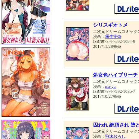
シリスギオトメ
二次元ドリームコミック
漫画：
霧生実奈
ISBN978-4-7992-1094-9
2017/11/28発売
処女色ハイブリーチ
二次元ドリームコミック
漫画：
ma-yu
ISBN978-4-7992-1085-7
2017/10/27発売
囚われ 絶頂され 堕
二次元ドリームコミック
漫画：
飛沫おろし