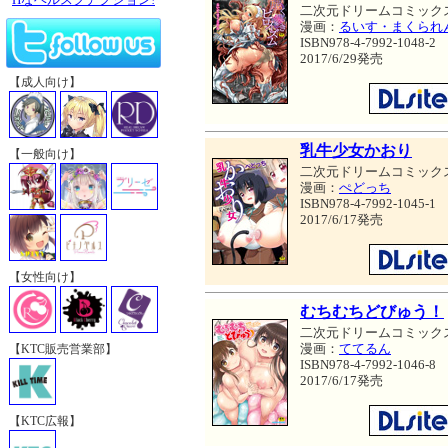
二次元ドリームコミック
漫画：
るいす・まくられ
ISBN978-4-7992-1048-2
2017/6/29発売
【成人向け】
乳牛少女かおり
【一般向け】
二次元ドリームコミック
漫画：
ぺどっち
ISBN978-4-7992-1045-1
2017/6/17発売
【女性向け】
むちむちどびゅう！
二次元ドリームコミック
漫画：
ててるん
【KTC販売営業部】
ISBN978-4-7992-1046-8
2017/6/17発売
【KTC広報】