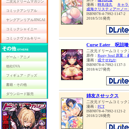
二次元ドリームマガジン
漫画：
時丸佳久
キャラ
成海クリスティアーノー
コミックアンリアル
ISBN978-4-7992-1147-2
2018/5/31発売
ヤングアンリアルJINGAI
コミックシャイニー
コミックヴァルキリー
Curse Eater 呪
二次元ドリームコミック
原作：
Rusty Soul 原
ゲーム・アニメ
漫画：
或十せねか
ISBN978-4-7992-1137-3
他社OVA
2018/4/27発売
フィギュア・グッズ
書籍・その他
ダウンロード販売
姉友させックス
二次元ドリームコミック
漫画：
FCT
ISBN978-4-7992-1121-2
2018/2/28発売