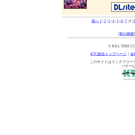
前へ
1
|
2
|
3
|
4
|
5
|
6
|
7
| 8 |
[
前の画面
© KILL TIME CO
KTC総合トップページ
｜
会
このサイトはリンクフリーです。 
バナー