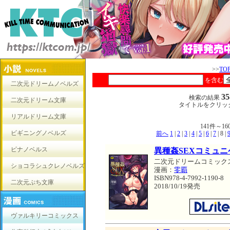
>>
TO
を含む
二次元ドリームノベルズ
3
検索の結果
二次元ドリーム文庫
タイトルをクリッ
リアルドリーム文庫
141件～
ビギニングノベルズ
前へ
1
|
2
|
3
|
4
|
5
|
6
|
7
| 8 |
ピナノベルス
異種姦SEXコミュ
二次元ドリームコミック
ショコラシュクレノベルズ
漫画：
零覇
ISBN978-4-7992-1190-8
二次元ぷち文庫
2018/10/19発売
ヴァルキリーコミックス