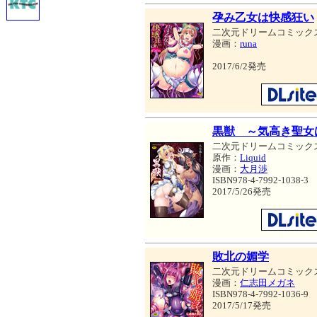
孕み乙女は快感狂い
二次元ドリームコミック
漫画：
runa
2017/6/2発売
黒獣 ～気高き聖女
二次元ドリームコミック
原作：
Liquid
漫画：
大月渉
ISBN978-4-7992-1038-3
2017/5/26発売
敗北の媚学
二次元ドリームコミック
漫画：
仁志田メガネ
ISBN978-4-7992-1036-9
2017/5/17発売