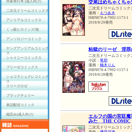
作家単行本 (成人向け)
交尾はめちゃくちゃ
二次元ドリームコミック
二次元ドリームコミックス
漫画：
もつあき
ISBN978-4-7992-1173-1
アンリアルコミックス
2018/8/29発売
くっ殺ヒロインズ/他
アンソロジーコミック
ヤングアンリアルコミック
粘獄のリーゼ 淫罪
ス
二次元ドリームコミック
シャイニーコミックス
小説：
竜胆
漫画：
楠木りん
ブリーゼコミックス
ISBN978-4-7992-1157-1
2018/6/28発売
ショコラシュクレコミック
ス
スリーズロゼ
ブラックチェリー
単話配信コミック
縦読み(成人向け)
エルフの国の宮廷魔
みた THE COMIC
二次元ドリームコミック
原作：
磯貝武連