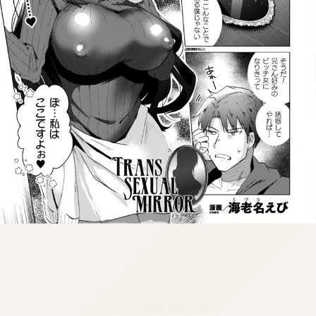
:dkxtypktx:bbb.sgvnq.oi