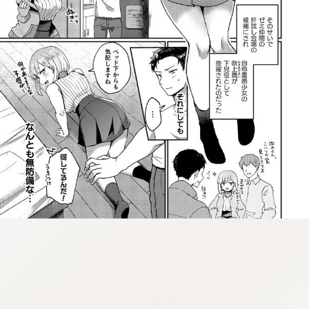
:dkxtypktx:bbb.sgvnq.oi