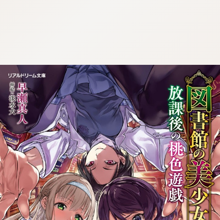
:dkxtypktx:bbb.sgvnq.oi
:dkxtypktx:bbb.sgvnq.oi
:dkxtypktx:bbb.sgvnq.oi