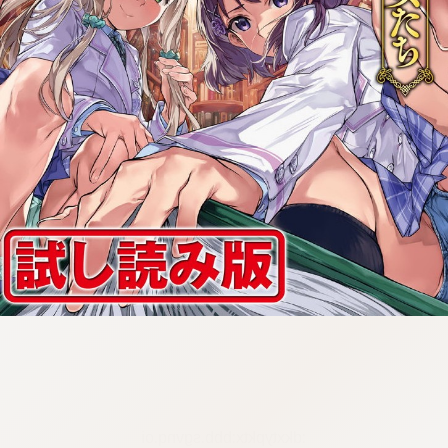
:dkxtypktx:bbb.sgvnq.oi