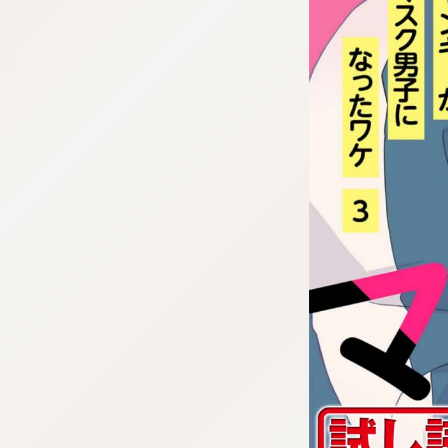
:dkxtypktx:bbb.sgvnq.oi