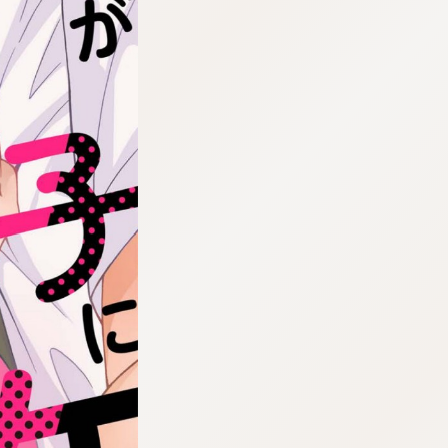
:dkxtypktx:bbb.sgvnq.oi