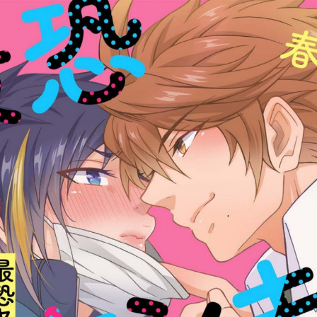
:dkxtypktx:bbb.sgvnq.oi