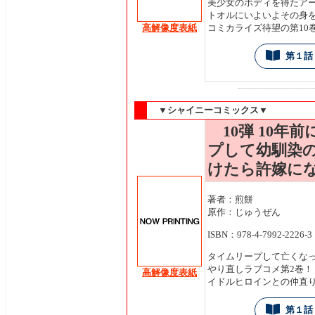
美少女のボディを得たア
トオルにいよいよその身
コミカライズ待望の第10
高解像度表紙
第１話
---------------------------
▼シャイニーコミックス▼
10弾 10年
プして幼馴染
けたら許嫁にな
著者：煎餅
原作：じゅうぜん
ISBN：978-4-7992-2226-3
タイムリープして亡くな
やり直しラブコメ第2巻！
高解像度表紙
イドルヒロインとの仲直
第１話