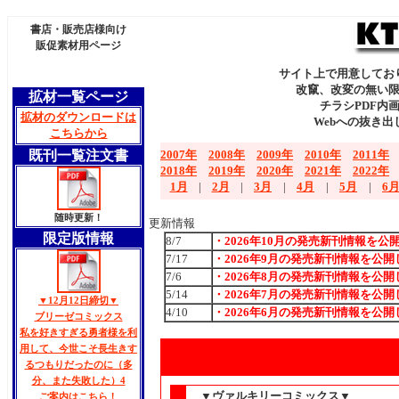
書店・販売店様向け
販促素材用ページ
サイト上で用意してお
改竄、改変の無い
拡材一覧ページ
チラシPDF内
拡材のダウンロードは
Webへの抜き
こちらから
既刊一覧注文書
2007年
2008年
2009年
2010年
2011年
2018年
2019年
2020年
2021年
2022年
1月
|
2月
|
3月
|
4月
|
5月
|
6
随時更新！
更新情報
限定版情報
8/7
・2026年10月の発売新刊情報を公
7/17
・2026年9月の発売新刊情報を公
7/6
・2026年8月の発売新刊情報を公
5/14
・2026年7月の発売新刊情報を公
▼12月12日締切▼
4/10
・2026年6月の発売新刊情報を公
ブリーゼコミックス
私を好きすぎる勇者様を利
用して、今世こそ長生きす
るつもりだったのに（多
分、また失敗した）4
▼ヴァルキリーコミックス▼
ご案内はこちら！