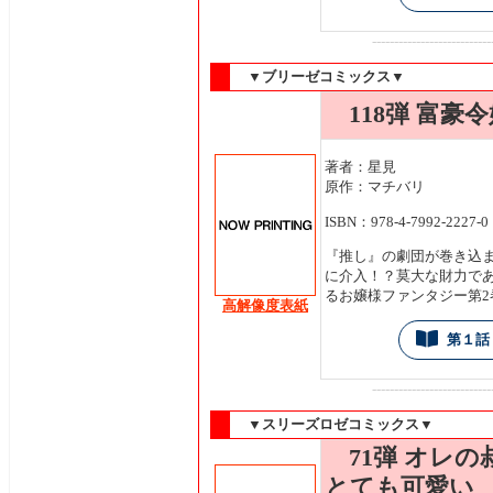
---------------------------
▼ブリーゼコミックス▼
118弾 富豪令
著者：星見
原作：マチバリ
ISBN：978-4-7992-2227-0
『推し』の劇団が巻き込
に介入！？莫大な財力で
るお嬢様ファンタジー第2
高解像度表紙
第１話
---------------------------
▼スリーズロゼコミックス▼
71弾 オレの
とても可愛い