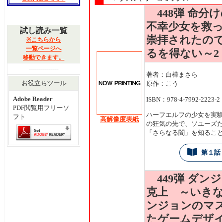
448弾 命分
不幸少女を救
試し読み一覧
崇拝されたの
※こちらから
一覧ページへ
るを得ない～2
移動できます。
---------------
著者：白樺まさら
お役立ちツール
原作：こう
Adobe Reader
ISBN：978-4-7992-2223-2
PDF閲覧用フリーソ
ハーフエルフの少女を実
フト
高解像度表紙
の狂気の先で、ソユーズ
「さらなる闇」を知るこ
第１話
449弾 ダン
克上 ～いき
ンジョンのマ
たゲームデザ