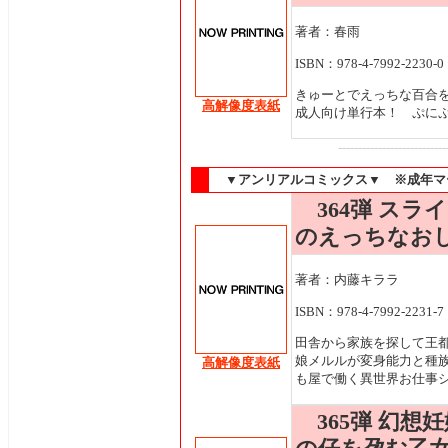
著者：春雨
ISBN：978-4-7992-2230-0
きゅーとでえっちな百合
高解像度表紙
成人向け単行本！ ぷに
---------------------------
▼アンリアルコミックス▼ ※成年マ
364弾 スラ
のえっちなお
著者：内藤キララ
ISBN：978-4-7992-2231-7
田舎から家族を探して王
娘メルルが変身能力と種
高解像度表紙
も屋で働く異世界お仕事
365弾 幻想