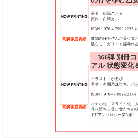
の仔を孕む乙
著者：紙場こたる
原作：白崎カル
ISBN：978-4-7992-2232-4
魔物の仔を孕んだ美少女
高解像度表紙
散らしヨガりイく淫辱作
366弾 別冊
アル 状態変化
イラスト：かるぴ
著者：有間乃ユウキ、パ
ISBN：978-4-7992-2233-1
オナホ化、スライム化、
高解像度表紙
具へ堕ちる美少女たちの
ドHアンソロジー第3弾！
---------------------------