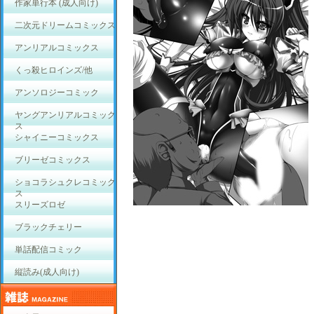
作家単行本 (成人向け)
二次元ドリームコミックス
アンリアルコミックス
くっ殺ヒロインズ/他
アンソロジーコミック
ヤングアンリアルコミック
ス
シャイニーコミックス
ブリーゼコミックス
ショコラシュクレコミック
ス
スリーズロゼ
ブラックチェリー
単話配信コミック
縦読み(成人向け)