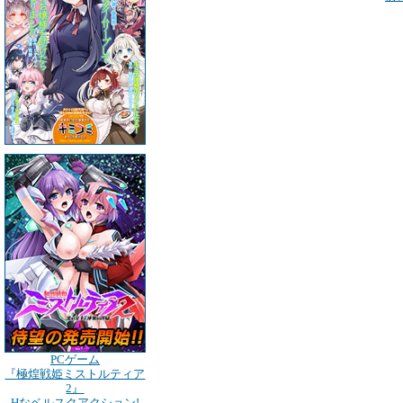
PCゲーム
『極煌戦姫ミストルティア
2』
Hなベルスクアクション!