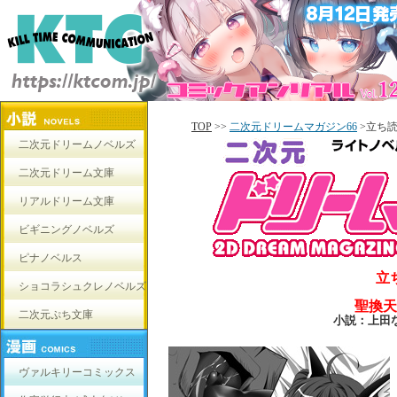
TOP
>>
二次元ドリームマガジン66
>立ち
二次元ドリームノベルズ
二次元ドリーム文庫
リアルドリーム文庫
ビギニングノベルズ
ピナノベルス
立
ショコラシュクレノベルズ
聖換天
二次元ぷち文庫
小説：上田
ヴァルキリーコミックス