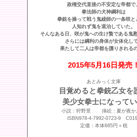
政権交代直後の不安定な帝都で
拳法師の犬神綱利は
拳銃を操って戦う鬼繰師の一条咲と
人知れず鬼を退治していた。
そんなある日、咲が鬼への生け贄である鬼
さらには綱利の身体が女体化して
果たして二人は帝都を護りきれるの
2015年5月16日発売
あとみっく文庫
目覚めると拳銃乙女を
美少女拳士になって
小説：狩野景 挿絵：夏が夜か
ISBN978-4-7992-0723-9 C01
定価：本体685円＋税