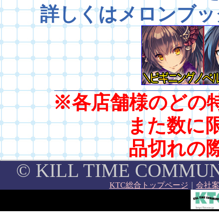
詳しくはメロンブッ
※各店舗様のどの
また数に
品切れの
© KILL TIME COMMUNIC
KTC総合トップページ
｜
会社