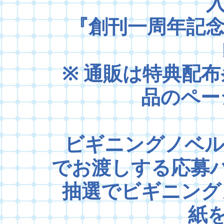
『創刊一周年記念小冊子 1s
※ 通販は特典配布条
品のペー
ビギニングノベルズ作
でお渡しする応募
抽選でビギニングノ
紙