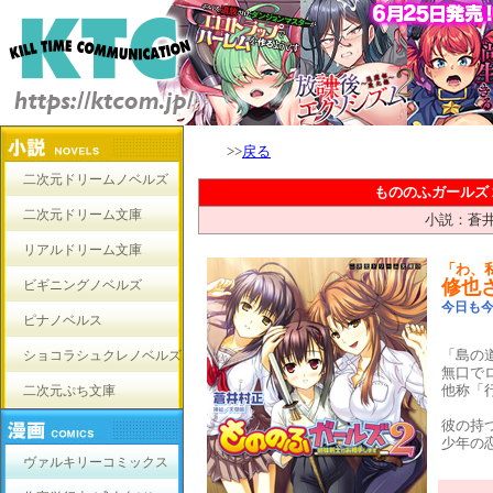
>>
戻る
二次元ドリームノベルズ
もののふガールズ
二次元ドリーム文庫
小説：蒼
リアルドリーム文庫
「わ、
修也
ビギニングノベルズ
今日も今
ピナノベルス
「島の
ショコラシュクレノベルズ
無口で
他称「
二次元ぷち文庫
彼の持
少年の
ヴァルキリーコミックス