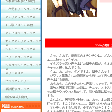
作家単行本 (成人向け)
二次元ドリームコミックス
アンリアルコミックス
くっ殺ヒロインズ/他
アンソロジーコミック
ヤングアンリアルコミック
ス
※Web公開用
シャイニーコミックス
「さっ、さあて、修也君のオチンチンは、どん
ブリーゼコミックス
ぁ……触っちゃうぞぉ」
イタズラっぽい声を上げた朋香の指が、タオ
ショコラシュクレコミック
をそっと握り込んでくる。
ス
「うぁ、あ、だっ、ダメですよ、朋香さんッ！
スリーズロゼ
ジワリと圧迫された海綿体から発した甘美な
声を上げる修也。
ブラックチェリー
「あらあら、女の子みたいな声出しちゃって。可
羞恥と興奮で紅潮した頬に、チュッ、とキス
単話配信コミック
った指をやわやわと動かして、若い血潮に猛っ
する。
縦読み(成人向け)
「ふむふむ、興味深い手触りね。あっ、また固
打ってて、すごく熱いわ……。気持ちいいのね
甘い香りのする吐息で、少年の耳朶をくすぐ
タオルを突き上げてそそり勃った牡器官の輪郭