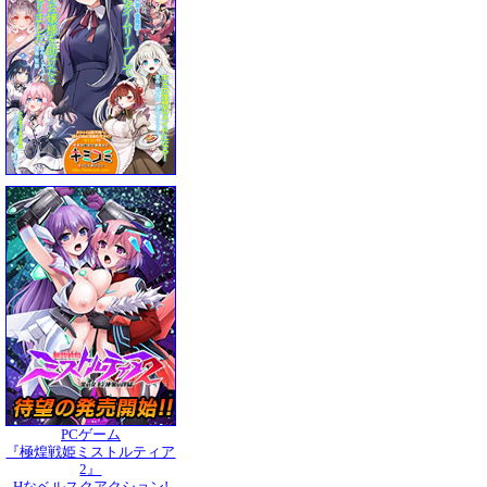
PCゲーム
『極煌戦姫ミストルティア
2』
Hなベルスクアクション!