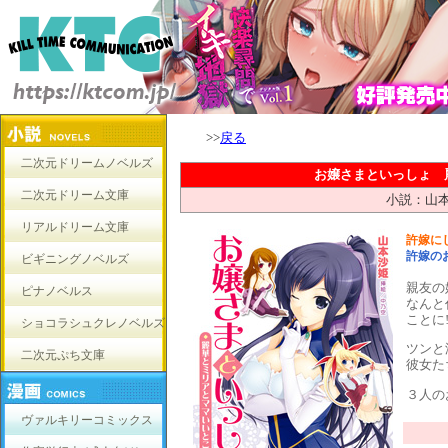
>>
戻る
二次元ドリームノベルズ
お嬢さまといっしょ 
二次元ドリーム文庫
小説：山
リアルドリーム文庫
許嫁に
許嫁の
ビギニングノベルズ
親友の
ピナノベルス
なんと
ことに!
ショコラシュクレノベルズ
ツンと
二次元ぷち文庫
彼女た
３人の
ヴァルキリーコミックス