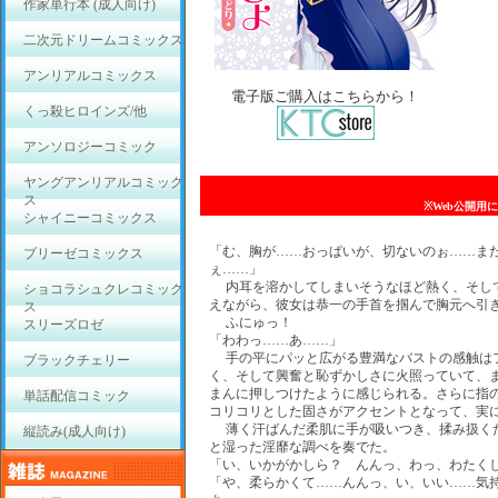
作家単行本 (成人向け)
二次元ドリームコミックス
アンリアルコミックス
電子版ご購入はこちらから！
くっ殺ヒロインズ/他
アンソロジーコミック
ヤングアンリアルコミック
ス
※Web公開用
シャイニーコミックス
「む、胸が……おっぱいが、切ないのぉ……ま
ブリーゼコミックス
ぇ……」
内耳を溶かしてしまいそうなほど熱く、そし
ショコラシュクレコミック
えながら、彼女は恭一の手首を掴んで胸元へ引
ス
ふにゅっ！
スリーズロゼ
「わわっ……あ……」
手の平にパッと広がる豊満なバストの感触は
ブラックチェリー
く、そして興奮と恥ずかしさに火照っていて、
まんに押しつけたように感じられる。さらに指
単話配信コミック
コリコリとした固さがアクセントとなって、実
薄く汗ばんだ柔肌に手が吸いつき、揉み扱く
縦読み(成人向け)
と湿った淫靡な調べを奏でた。
「い、いかがかしら？ んんっ、わっ、わたく
「や、柔らかくて……んんっ、い、いい……気