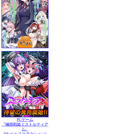
PCゲーム
『極煌戦姫ミストルティア
2』
Hなベルスクアクション!