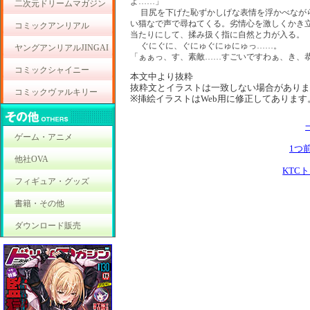
よ……」
二次元ドリームマガジン
目尻を下げた恥ずかしげな表情を浮かべなが
い猫なで声で尋ねてくる。劣情心を激しくかき
コミックアンリアル
当たりにして、揉み扱く指に自然と力が入る。
ぐにぐに、ぐにゅぐにゅにゅっ……。
ヤングアンリアルJINGAI
「ぁぁっ、す、素敵……すごいですわぁ、き、
コミックシャイニー
本文中より抜粋
抜粋文とイラストは一致しない場合がありま
コミックヴァルキリー
※挿絵イラストはWeb用に修正してあります
ゲーム・アニメ
1つ
他社OVA
KTC
フィギュア・グッズ
書籍・その他
ダウンロード販売