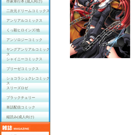
作家単行本 (成人向け)
二次元ドリームコミックス
アンリアルコミックス
くっ殺ヒロインズ/他
アンソロジーコミック
ヤングアンリアルコミック
ス
シャイニーコミックス
ブリーゼコミックス
ショコラシュクレコミック
ス
スリーズロゼ
ブラックチェリー
単話配信コミック
縦読み(成人向け)