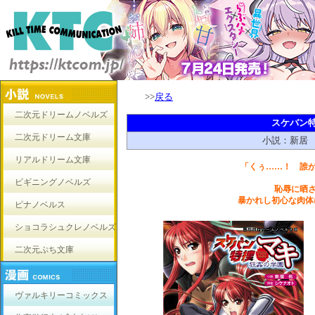
>>
戻る
二次元ドリームノベルズ
スケバン
二次元ドリーム文庫
小説：新居
リアルドリーム文庫
「くぅ……！ 誰
ビギニングノベルズ
恥辱に晒
暴かれし初心な肉体
ピナノベルス
ショコラシュクレノベルズ
二次元ぷち文庫
ヴァルキリーコミックス