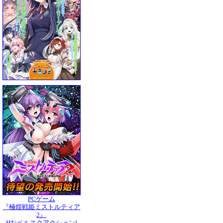
PCゲーム
『極煌戦姫ミストルティア
2』
Hなベルスクアクション!