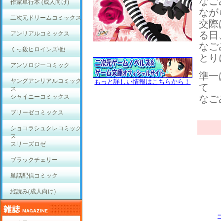
なご
作家単行本 (成人向け)
なが
二次元ドリームコミックス
交際
る日
アンリアルコミックス
なご
くっ殺ヒロインズ/他
とり
アンソロジーコミック
準一
ヤングアンリアルコミック
もっと詳しい情報はこちらから！
て
ス
なご
シャイニーコミックス
ブリーゼコミックス
ショコラシュクレコミック
ス
スリーズロゼ
ブラックチェリー
単話配信コミック
縦読み(成人向け)