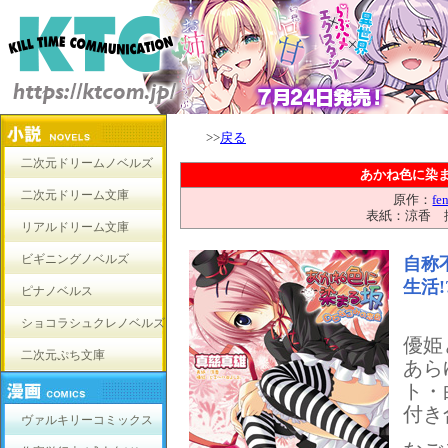
>>
戻る
二次元ドリームノベルズ
あかね色に染
二次元ドリーム文庫
原作：
fe
表紙：涼香 
リアルドリーム文庫
ビギニングノベルズ
自称
生活!
ピナノベルス
ショコラシュクレノベルズ
優姫
二次元ぷち文庫
あら
ト・
付き
ヴァルキリーコミックス