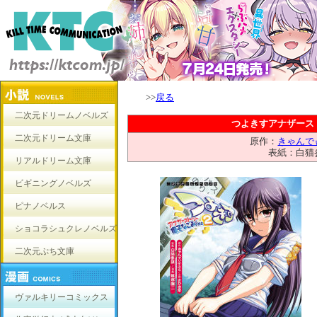
>>
戻る
二次元ドリームノベルズ
つよきすアナザース
二次元ドリーム文庫
原作：
きゃんで
表紙：白猫
リアルドリーム文庫
ビギニングノベルズ
ピナノベルス
ショコラシュクレノベルズ
二次元ぷち文庫
ヴァルキリーコミックス