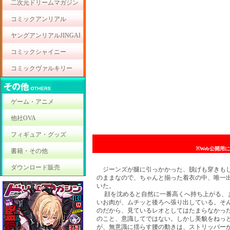
二次元ドリームマガジン
コミックアンリアル
ヤングアンリアルJINGAI
コミックシャイニー
コミックヴァルキリー
ゲーム・アニメ
他社OVA
フィギュア・グッズ
※Web公開用
書籍・その他
ダウンロード販売
ジーンズが腿に引っかかった、脱げも穿きも
のままなので、ちゃんと揃った着衣の中、唯一
いた。
顔を沈めると自然に一番高くへ持ち上がる、
いお肉が、ムチッと後ろへ張り出している。そ
のだから、見ているレオとしてはたまらなかっ
のこと、意識してではない。しかし美貌をねっ
が、無意識に揺らす腰の動きは、ストリッパー