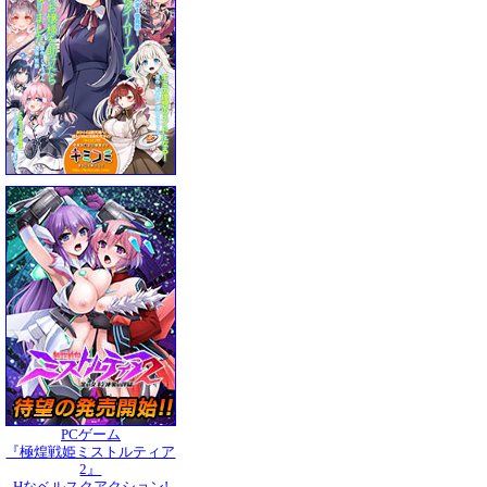
PCゲーム
『極煌戦姫ミストルティア
2』
Hなベルスクアクション!