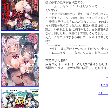
ほど少年の欲求を駆り立てる。
「……ぁッ。センパイ、いまビクンッて……。
んですね」
これまでの経験から、愛しい彼氏が感じてい
んと覚えているなごみは、嬉しそうに笑い彼を
表情は子供のようにあどけないのに、そのま
っと怒張を浅く口に含んだ。根元や玉袋は優し
艶かしい鼻息とともに尿口を吸う。舌を雁首の
なぞり回したり、尿道にまで差し込んできたり
えた、丹念で濃厚すぎる奉仕に、レオは幾度と
げた。
「……ぷふっ、ふっ、ふっ……」
そうして彼の声がトーンを上げるたび、少女
「くぁ……っう――。もっ、なごみ、もう……
本文中より抜粋
抜粋文とイラストは一致しない場合がありま
※挿絵イラストはWeb用に修正してあります
1つ
KTC