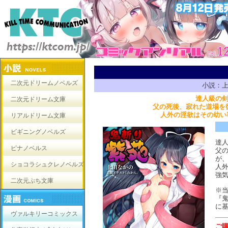
二次元ドリームノベルズ
小説：上
達人級の
二次元ドリーム文庫
父の死後、寂れた道場を
人外の淫欲はその幼い
リアルドリーム文庫
ビギニングノベルズ
達
ピナノベルス
父
が
ショコラシュクレノベルズ
人外
強気
二次元ぷち文庫
※
『
に
ヴァルキリーコミックス
ご