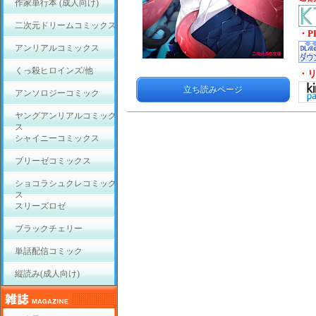
作家単行本 (成人向け)
二次元ドリームコミックス
・P
アンリアルコミックス
くっ殺ヒロインズ/他
・
立ち読みページ
アンソロジーコミック
ヤングアンリアルコミック
ス
シャイニーコミックス
ブリーゼコミックス
ショコラシュクレコミック
ス
スリーズロゼ
ブラックチェリー
単話配信コミック
縦読み(成人向け)