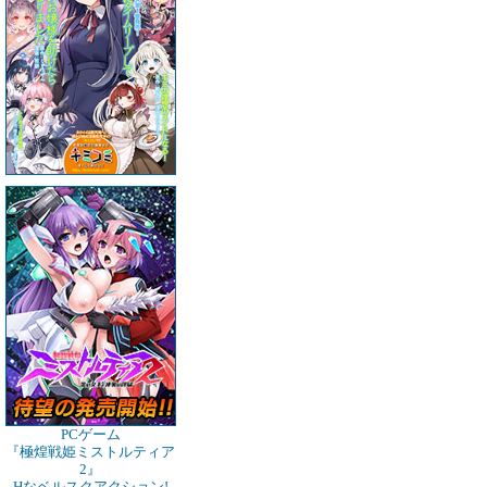
PCゲーム
『極煌戦姫ミストルティア
2』
Hなベルスクアクション!