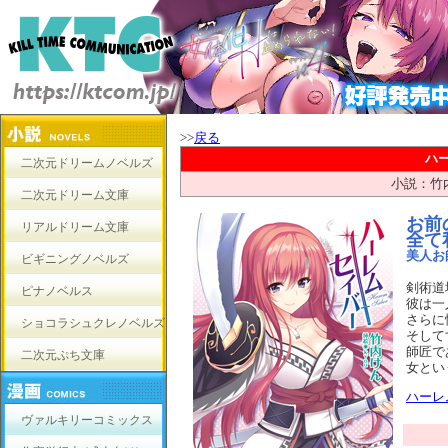
>>
戻る
ハ
二次元ドリームノベルズ
小説：竹
二次元ドリーム文庫
お前
リアルドリーム文庫
全て
美人お
ビギニングノベルズ
剣術道
ピナノベルス
彼は一
さらに
ショコラシュクレノベルズ
そして
師匠で
二次元ぷち文庫
女とい
ハーレ
ヴァルキリーコミックス