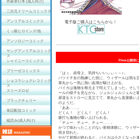
作家単行本 (成人向け)
二次元ドリームコミックス
アンリアルコミックス
電子版ご購入はこちらから！
くっ殺ヒロインズ/他
アンソロジーコミック
ヤングアンリアルコミック
ス
シャイニーコミックス
※Web公開用
ブリーゼコミックス
「はぅ、叔母上、気持ちいいぃぃ～～♪」
バツイチ女の熟練した技に、ウィザールは我を
ショコラシュクレコミック
睾丸から一気に熱い血潮が駆け上がる。
ス
バイカは逸物を根元まで咥えてしまった。そし
スリーズロゼ
ールの様子を見ながら、ジュルジュルジュルと
尿道をストローに見立てて、睾丸から直接吸い
ブラックチェリー
のようだ。
「ああ……」
単話配信コミック
どくん！ どくん！ どくん！
脈打ち逸物が吸い上げられる。
縦読み(成人向け)
「チュー、チュー、チュー……」
かつて味わったことのない射精体験に、ウィザ
焼き切れた。
やがて射精が終わると、バイカは小さくなった