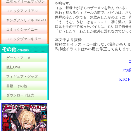
二次元ドリームマガジン
を鳴らす。
（あ、叔母上がぼくのザーメンを飲んでいる）
コミックアンリアル
思わず魅入るウィザールの前で、バイカは、さ
井戸の冷たい水でも一気飲みしたかのように、
ヤングアンリアルJINGAI
「う、うむ、うむ、はぁ～～～！ 凄く濃い。美
口元を手の甲で拭ったバイカは、丸い目で自分
コミックシャイニー
「どうした？ わたしが意外と淫乱なのでびっ
コミックヴァルキリー
本文中より抜粋
抜粋文とイラストは一致しない場合がありま
※挿絵イラストはWeb用に修正してあります
ゲーム・アニメ
他社OVA
1つ
フィギュア・グッズ
KTC
書籍・その他
ダウンロード販売