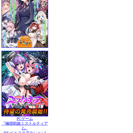
PCゲーム
『極煌戦姫ミストルティア
2』
Hなベルスクアクション!