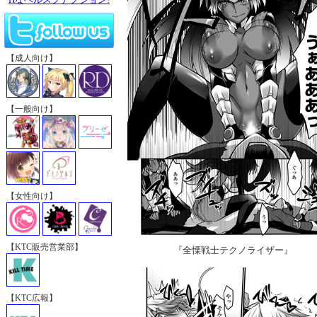
【成人向け】
【一般向け】
【女性向け】
【KTC販売営業部】
『全慄戦士テクノライザー』
【KTC広報】