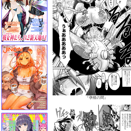
『孕殖の間』