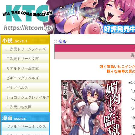
>>
戻る
二次元ドリームノベルズ
漫
二次元ドリーム文庫
強く気高いヒロイン
リアルドリーム文庫
様々な陵辱の罠
ビギニングノベルズ
■C
ピナノベルス
『De
ショコラシュクレノベルズ
『
二次元ぷち文庫
『dr
『
『
ヴァルキリーコミックス