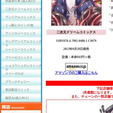
『
作家単行本 (成人向け)
『
二次元ドリームコミックス
『
アンリアルコミックス
『
くっ殺ヒロインズ/他
『De
二次元ドリームコミックス
アンソロジーコミック
ISBN978-4-7992-0480-1 C0979
ヤングアンリアルコミック
ス
2013年9月28日発売
シャイニーコミックス
定価：本体943円＋税
ブリーゼコミックス
ショコラシュクレコミック
ス
アマゾンでのご購入はこちら
スリーズロゼ
ブラックチェリー
下記店舗様
単話配信コミック
(先着順になります
また、チェーンの一部店舗
縦読み(成人向け)