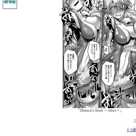
『Demon's Seed ～After～』
1つ