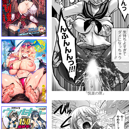
『悦楽の匣』