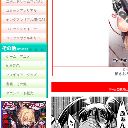
二次元ドリームマガジン
コミックアンリアル
ヤングアンリアルJINGAI
コミックシャイニー
コミックヴァルキリー
ゲーム・アニメ
他社OVA
と
描きお
フィギュア・グッズ
書籍・その他
※Web公開用
ダウンロード販売