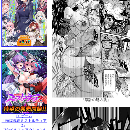
『姦計の処方箋』
PCゲーム
『極煌戦姫ミストルティア
2』
Hなベルスクアクション!