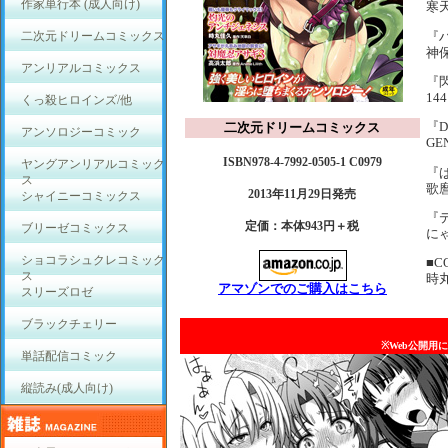
作家単行本 (成人向け)
寒
『ハ
二次元ドリームコミックス
神
アンリアルコミックス
『
144
くっ殺ヒロインズ/他
『Do
二次元ドリームコミックス
アンソロジーコミック
GE
ISBN978-4-7992-0505-1 C0979
ヤングアンリアルコミック
『
ス
歌
2013年11月29日発売
シャイニーコミックス
『
定価：本体943円＋税
ブリーゼコミックス
に
ショコラシュクレコミック
■C
ス
時
アマゾンでのご購入はこちら
スリーズロゼ
ブラックチェリー
※Web公開用
単話配信コミック
縦読み(成人向け)