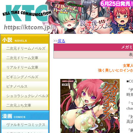
>>
戻る
メガミ
二次元ドリームノベルズ
表
二次元ドリーム文庫
女軍
リアルドリーム文庫
強く美しいヒロイン
ビギニングノベルズ
■C
ピナノベルス
『
時
ショコラシュクレノベルズ
『マ
二次元ぷち文庫
cha
『
高
ヴァルキリーコミックス
『