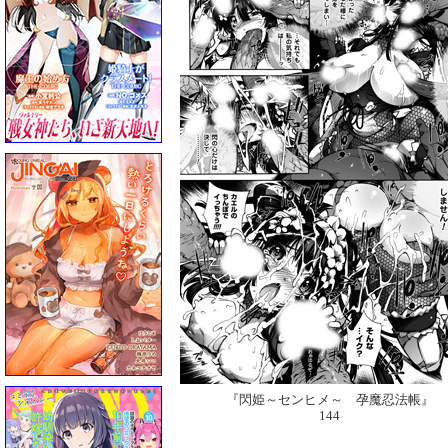
『閃姫～センヒメ～ 孕魔忍法帳』
144