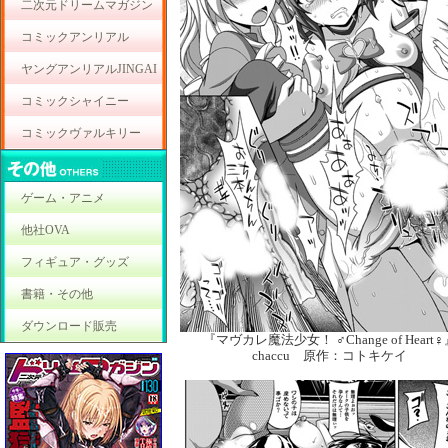
二次元ドリームマガジン
コミックアンリアル
ヤングアンリアルJINGAI
コミックシャイニー
コミックヴァルキリー
ゲーム・アニメ
他社OVA
フィギュア・グッズ
書籍・その他
ダウンロード販売
『マヴカレ魔法少女！ ♂Change of Heart
chaccu 原作：コトキケイ