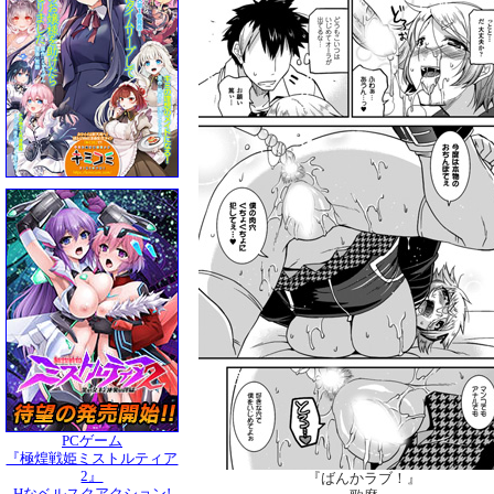
PCゲーム
『極煌戦姫ミストルティア
2』
『ばんかラブ！』
Hなベルスクアクション!