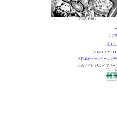
『第9話 奇跡』
1つ
KTC
© KILL TIME CO
KTC総合トップページ
｜
会
このサイトはリンクフリーです。 
バナー