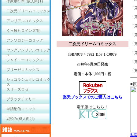
作家単行本 (成人向け)
『
二次元ドリームコミックス
『
アンリアルコミックス
『
くっ殺ヒロインズ/他
『
アンソロジーコミック
『
二次元ドリームコミックス
ヤングアンリアルコミック
『
ISBN978-4-7992-1157-1 C0979
ス
シャイニーコミックス
『第
2018年6月28日発売
ブリーゼコミックス
『第
定価：本体1,000円＋税
ショコラシュクレコミック
■
ス
スリーズロゼ
楽天ブックスでのご購入はこちら
ブラックチェリー
電子版はこちら！
単話配信コミック
縦読み(成人向け)
粘