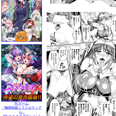
『第2
PCゲーム
『極煌戦姫ミストルティア
2』
Hなベルスクアクション!