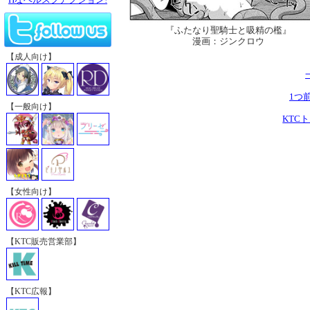
『ふたなり聖騎士と吸精の檻』
漫画：ジンクロウ
【成人向け】
1つ
【一般向け】
KTC
【女性向け】
【KTC販売営業部】
【KTC広報】