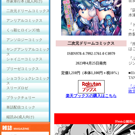
世
作家単行本 (成人向け)
『
二次元ドリームコミックス
水
アンリアルコミックス
『
～
くっ殺ヒロインズ/他
炸
アンソロジーコミック
二次元ドリームコミックス
『
は
ヤングアンリアルコミック
ISBN978-4-7992-1761-0 C0979
ス
『
シャイニーコミックス
ジ
2023年4月25日発売
ブリーゼコミックス
■Ill
定価1,210円（本体1,100円＋税10%）
TA
ショコラシュクレコミック
ス
『
スリーズロゼ
敗
楽天ブックスの購入はこちら
ブラックチェリー
単話配信コミック
縦読み(成人向け)
※Web公開用