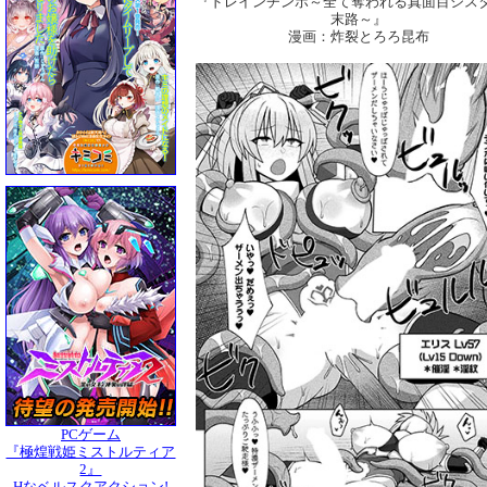
『ドレインチンポ～全て奪われる真面目シス
末路～』
漫画：炸裂とろろ昆布
PCゲーム
『極煌戦姫ミストルティア
2』
Hなベルスクアクション!