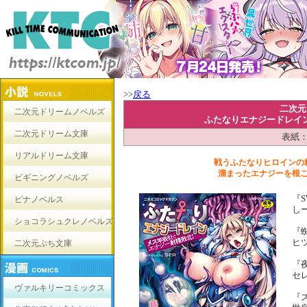
>>
戻る
二次元
二次元ドリームノベルズ
ふたなりエナジードレイ
二次元ドリーム文庫
表紙：
リアルドリーム文庫
戦うふたなりヒロインの
溜まったエナジーを根
ビギニングノベルズ
『S
ピナノベルス
し
ショコラシュクレノベルズ
『
ヒ
二次元ぷち文庫
『
セ
ヴァルキリーコミックス
『