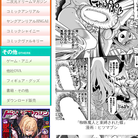
二次元ドリームマガジン
コミックアンリアル
ヤングアンリアルJINGAI
コミックシャイニー
コミックヴァルキリー
ゲーム・アニメ
他社OVA
フィギュア・グッズ
書籍・その他
ダウンロード販売
『蜘蛛魔人と束縛された蝶』
漫画：ヒツマブシ