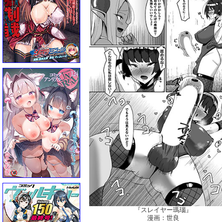
『スレイヤー瑪瑙』
漫画：世良