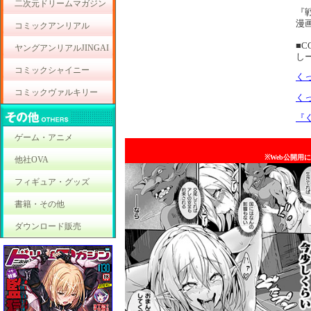
二次元ドリームマガジン
『
漫画
コミックアンリアル
■C
ヤングアンリアルJINGAI
しー
コミックシャイニー
く
コミックヴァルキリー
く
『
ゲーム・アニメ
※Web公開用
他社OVA
フィギュア・グッズ
書籍・その他
ダウンロード販売