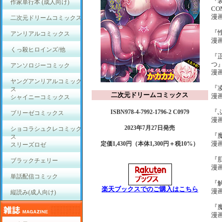
『
作家単行本 (成人向け)
CO
漫
二次元ドリームコミックス
『
アンリアルコミックス
漫
くっ殺ヒロインズ/他
『
つ
アンソロジーコミック
漫
ヤングアンリアルコミック
『
ス
二次元ドリームコミックス
漫
シャイニーコミックス
『
ISBN978-4-7992-1796-2 C0979
ブリーゼコミックス
漫
2023年7月27日発売
ショコラシュクレコミック
『
ス
漫
定価1,430円（本体1,300円＋税10%）
スリーズロゼ
『
ブラックチェリー
漫
単話配信コミック
『
楽天ブックスでのご購入はこちら
漫
縦読み(成人向け)
『
漫