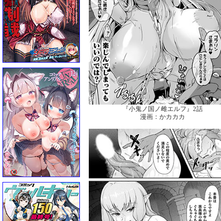
『小鬼ノ国ノ雌エルフ』2話
漫画：かカカカ