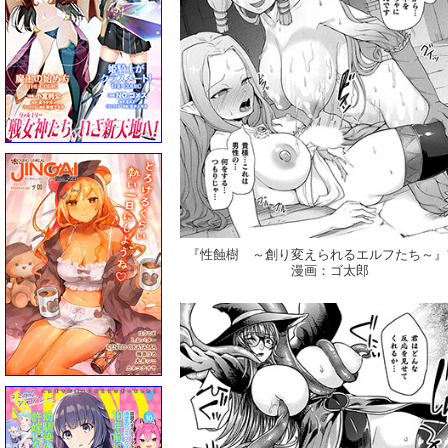
『性蝕樹 ～創り変えられるエルフたち～』
漫画：ゴ太郎