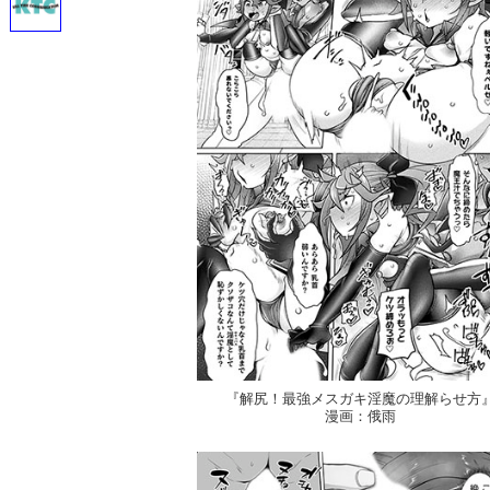
『解尻！最強メスガキ淫魔の理解らせ方
漫画：俄雨