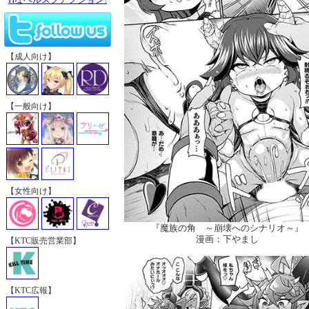
【成人向け】
【一般向け】
【女性向け】
『魔族の角 ～崩壊へのシナリオ～』
漫画：下やまし
【KTC販売営業部】
【KTC広報】