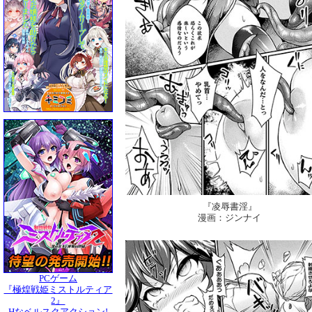
『凌辱書淫』
漫画：ジンナイ
PCゲーム
『極煌戦姫ミストルティア
2』
Hなベルスクアクション!