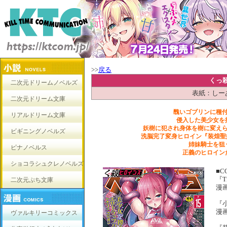
>>
戻る
くっ殺
二次元ドリームノベルズ
表紙：しーあー
二次元ドリーム文庫
醜いゴブリンに種
リアルドリーム文庫
侵入した美少女を
妖樹に犯され身体を樹に変え
ビギニングノベルズ
洗脳完了変身ヒロイン『装煌聖
姉妹騎士を狙
ピナノベルス
正義のヒロイン
ショコラシュクレノベルズ
■C
『Tr
二次元ぷち文庫
漫
『
漫
ヴァルキリーコミックス