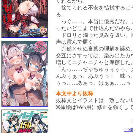
くれるから。
捨てられる不安を払拭するよ
る。
「っぐ……。本当に優秀だな。
ったいどこまで仕込んだのやら
ドロリと濁った臭みを吸い、
声は霞んで届く。
判然とせぬ言葉の理解を諦め
交互にさすっては、染み出たカ
増してニチャニチャと摩擦した
「んっ……ぢゅちゅぅぅぅっ
んぷぅぁっ、あぷうっ！ 味っ
ぅっ……あぁっ、はぁぁ……っ
本文中より抜粋
抜粋文とイラストは一致しない
※挿絵はWeb用に修正を強くし
1つ