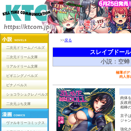
>>
戻る
二次元ドリームノベルズ
スレイブドール
二次元ドリーム文庫
小説：空蝉
リアルドリーム文庫
極薄ボデ
ビギニングノベルズ
肉人形
ピナノベルス
ショコラシュクレノベルズ
肉体
反政
二次元ぷち文庫
相棒
京子
ジャ
ヴァルキリーコミックス
強化