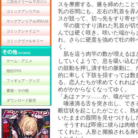
二次元ドリームマガジン
スを摩擦する。腋を締めたこと
乳の谷間にも、左右の乳首を弄
コミックアンリアル
スが競って、切っ先をすり寄せ
ヤングアンリアルJINGAI
竿の腹ですり潰れた乳首が切
コミックシャイニー
んでは硬く咲き。咲いた端から
れ、さらに硬度を強めて牡の幹
コミックヴァルキリー
く。
肌を這う肉竿の数が増えるほ
していくようで、息を吸い込む
ゲーム・アニメ
の鼓動を押し潰す牡の脈動に、
他社OVA
的に卑しく下肢を揺すっては数
フィギュア・グッズ
る。恋人たちが求めてくれれば
めがかからなくなってゆく。
書籍・その他
「あはァァッ……か、嗅がせて
ダウンロード販売
唾液滴る舌を突き出し、でき
断症状を起こしたがごとく。熟
いたままの股間を見せつけもし
そうすれば即座に彼らは肉槍
てくれた。人形と揶揄される身