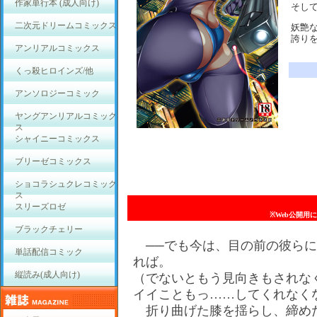
作家単行本 (成人向け)
そし
二次元ドリームコミックス
妖艶
誇り
アンリアルコミックス
くっ殺ヒロインズ/他
アンソロジーコミック
ヤングアンリアルコミック
ス
シャイニーコミックス
ブリーゼコミックス
ショコラシュクレコミック
ス
スリーズロゼ
※Web公開用
ブラックチェリー
──でも今は、目の前の彼らに
単話配信コミック
れば。
縦読み(成人向け)
（でないともう見向きもされな
イイこともっ……してくれなく
折り曲げた膝を揺らし、締め