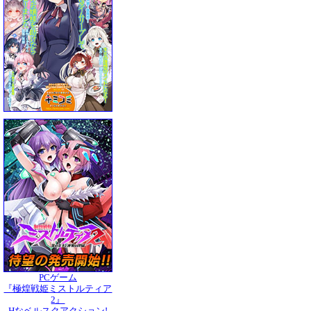
PCゲーム
『極煌戦姫ミストルティア
2』
Hなベルスクアクション!