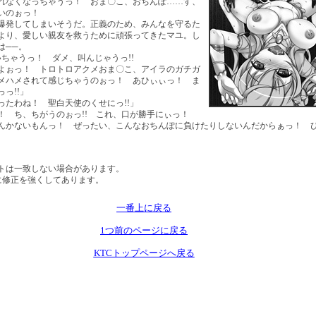
れなくなっちゃうっ！ おま〇こ、おちんぽ……す、
いのぉっ！
爆発してしまいそうだ。正義のため、みんなを守るた
より、愛しい親友を救うために頑張ってきたマユ。し
は──。
いちゃうっ！ ダメ、叫んじゃうっ!!
よぉっ！ トロトロアクメおま〇こ、アイラのガチガ
メハメされて感じちゃうのぉっ！ あひぃぃっ！ ま
っ!!」
ったわね！ 聖白天使のくせにっ!!」
！ ち、ちがうのぉっ!! これ、口が勝手にぃっ！
んかないもんっ！ ぜったい、こんなおちんぽに負けたりしないんだからぁっ！ 
トは一致しない場合があります。
用に修正を強くしてあります。
一番上に戻る
1つ前のページに戻る
KTCトップページへ戻る