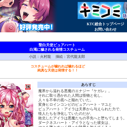
KTC総合トップページ
お問い合わせ
聖白天使ピュアハート
白濁に穢される発情コスチューム
小説：火村龍 挿絵：宮代龍太郎
コスチュームが穢れれば穢れるほど
純真な天使は発情する！！
あらすじ
魔界から溢れる悪魔のエナジー『ケガレ』。
それに取り憑かれた人間は怪物と化し、
人々を不幸の底へと陥れていた。
変身ヒロインコンビのピュアハート・マユと
ピュアハート・アイラは天界から与えられた力で、
怪人たちを浄化していたのだが、
敗北したアイラは悪魔たちの手先へと堕ちてしまう。
ダークネスハート・アイラとなった彼女は、