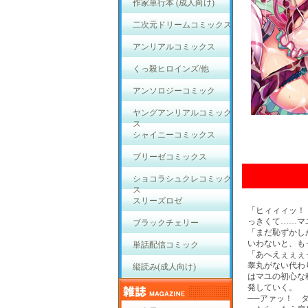
作家単行本 (成人向け)
二次元ドリームコミックス
アンリアルコミックス
くっ殺ヒロインズ/他
アンソロジーコミック
ヤングアンリアルコミック
ス
シャイニーコミックス
ブリーゼコミックス
ショコラシュクレコミック
ス
スリーズロゼ
「ヒィィィッ！
っきくて……マ
ブラックチェリー
「まだ恥ずかし
いわないと、も
単話配信コミック
「あへえぇぇぇ
睾丸がない代わ
縦読み(成人向け)
はマユの初心な
発していく。
──アァッ！ 