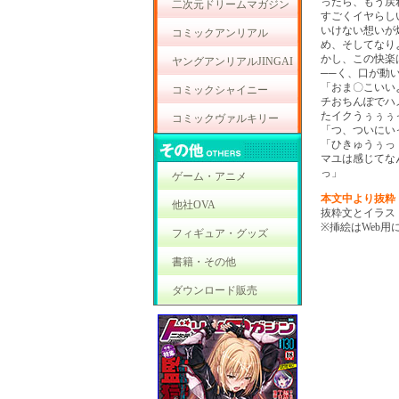
ったら、もう戻
二次元ドリームマガジン
すごくイヤらし
いけない想いが
コミックアンリアル
め、そしてなり
かし、この快楽
ヤングアンリアルJINGAI
──く、口が動
「おま〇こいい
コミックシャイニー
チおちんぽでハ
たイクうぅぅぅっ
コミックヴァルキリー
「つ、ついにい
「ひきゅうぅっ
マユは感じてな
っ」
ゲーム・アニメ
本文中より抜粋
他社OVA
抜粋文とイラス
※挿絵はWeb
フィギュア・グッズ
書籍・その他
ダウンロード販売