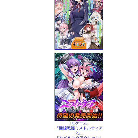
PCゲーム
『極煌戦姫ミストルティア
2』
Hなベルスクアクション!