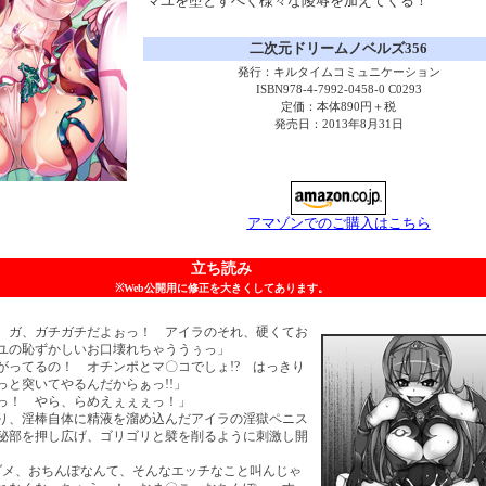
マユを堕とすべく様々な陵辱を加えてくる！
二次元ドリームノベルズ356
発行：キルタイムコミュニケーション
ISBN978-4-7992-0458-0 C0293
定価：本体890円＋税
発売日：2013年8月31日
アマゾンでのご購入はこちら
立ち読み
※Web公開用に修正を大きくしてあります。
 ガ、ガチガチだよぉっ！ アイラのそれ、硬くてお
ユの恥ずかしいお口壊れちゃううぅっ」
がってるの！ オチンポとマ〇コでしょ!? はっきり
っと突いてやるんだからぁっ!!」
っ！ やら、らめえぇぇぇっ！」
り、淫棒自体に精液を溜め込んだアイラの淫獄ペニス
秘部を押し広げ、ゴリゴリと襞を削るように刺激し開
ダメ、おちんぽなんて、そんなエッチなこと叫んじゃ