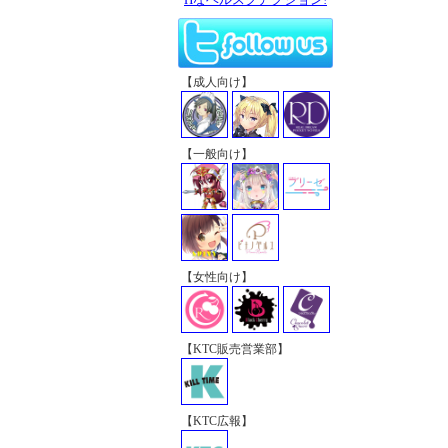
【成人向け】
【一般向け】
【女性向け】
【KTC販売営業部】
【KTC広報】