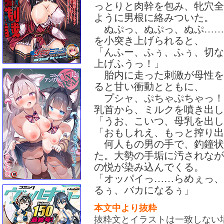
っとりと肉幹を包み、牝穴全
ように男根に絡みついた。
ぬぷっ、ぬぷっ、ぬぷ……
を小突き上げられると、
「んふー、ふぅ、ふぅ、切な
上げふうっ！」
胎内に走った刺激が母性を
ると甘い衝動とともに、
プシャ、ぷちゃぷちゃっ！
乳首から、ミルクを噴き出し
「うお、こいつ、母乳を出し
「おもしれえ、もっと搾り出
何人もの男の手で、釣鐘状
た。大勢の手垢に汚されなが
の悦が染み込んでくる。
「オッパイっ……らめぇっ、
るぅ、バカになるぅ」
本文中より抜粋
抜粋文とイラストは一致しない