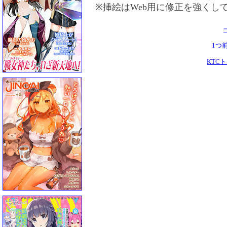
※挿絵はWeb用に修正を強くし
1つ
KTC