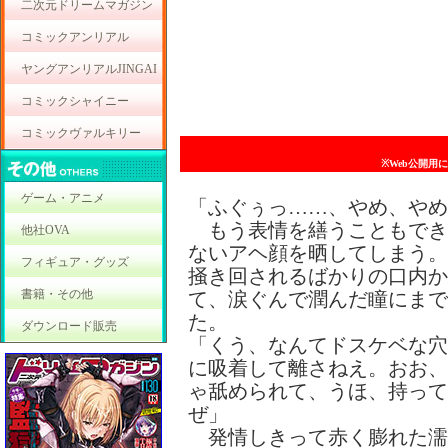
二次元ドリームマガジン
コミックアンリアル
ヤングアンリアルJINGAI
コミックシャイニー
コミックヴァルキリー
※Web公開用
ゲーム・アニメ
「ふぐぅっ……、やめ、やめ
もう表情を繕うこともでき
他社OVA
ないアヘ顔を晒してしまう。
フィギュア・グッズ
掻き回されるばかりの口内か
書籍・その他
て、涙ぐんで潤んだ瞳にまで
た。
ダウンロード販売
「くう、なんてドスケベな穴
に吸着して離さねえ。おお、
ゃ舐められて、うほ、持って
ぜ」
発情しきって赤く膨れた濡