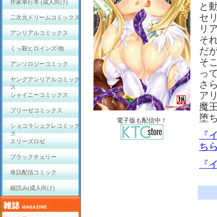
作家単行本 (成人向け)
と
セ
二次元ドリームコミックス
リ
アンリアルコミックス
そ
くっ殺ヒロインズ/他
だ
そ
アンソロジーコミック
っ
ヤングアンリアルコミック
さ
ス
ア
シャイニーコミックス
魔
ブリーゼコミックス
堕ち
電子版も配信中！
ショコラシュクレコミック
『
ス
スリーズロゼ
ち
ブラックチェリー
『
単話配信コミック
縦読み(成人向け)