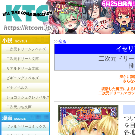
>>
戻る
イセリ
二次元ドリームノベルズ
二次元ドリー
二次元ドリーム文庫
挿
リアルドリーム文庫
淫らに調
ビギニングノベルズ
さらな
ピナノベルス
復活した魔王による
二次元ドリームマガジ
ショコラシュクレノベルズ
二次元ぷち文庫
つ
を
ヴァルキリーコミックス
各