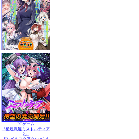
PCゲーム
『極煌戦姫ミストルティア
2』
Hなベルスクアクション!