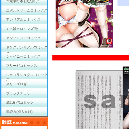
作家単行本 (成人向け)
二次元ドリームコミックス
アンリアルコミックス
くっ殺ヒロインズ/他
アンソロジーコミック
ヤングアンリアルコミック
ス
シャイニーコミックス
ブリーゼコミックス
ショコラシュクレコミック
ス
スリーズロゼ
ブラックチェリー
単話配信コミック
縦読み(成人向け)