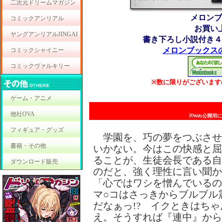
二次元ドリームマガジン
メロンブ
コミックアンリアル
お買い
ヤングアンリアルJINGAI
書き下ろし小説付き４
メロンブックス
コミックシャイニー
コミックヴァルキリー
※数に限りがございます
ゲーム・アニメ
他社OVA
※Web公開用
フィギュア・グッズ
学園を、巧の夢をつぶさせ
書籍・その他
いかない。今はこの快感と屈
ることが、生徒会長である自
ダウンロード販売
のだと、強く理性に言い聞か
「心ではワシを憎んでいるの
マ○コはさっきからブルブル
だなぁっ!? イクときはち
え。そうすれば『連中』から