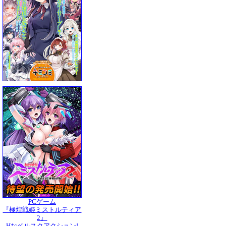
PCゲーム
『極煌戦姫ミストルティア
2』
Hなベルスクアクション!