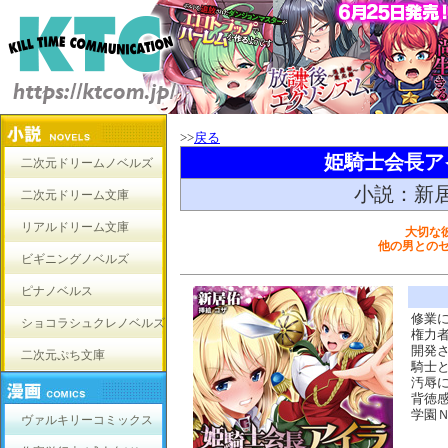
>>
戻る
姫騎士会長ア
二次元ドリームノベルズ
小説：新
二次元ドリーム文庫
リアルドリーム文庫
大切な
他の男との
ビギニングノベルズ
ピナノベルス
修業
ショコラシュクレノベルズ
権力
開発
二次元ぷち文庫
騎士
汚辱
背徳
学園
ヴァルキリーコミックス