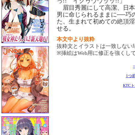
っ!! イクゥウウッッ!!」
眉目秀麗にして高潔、日本
男に命じられるままに──巧
た、生まれて初めての絶頂淫
せる。
本文中より抜粋
抜粋文とイラストは一致しない
※挿絵はWeb用に修正を強くし
1つ
KTC