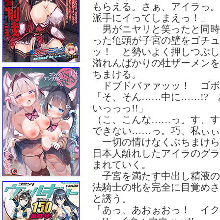
もらえる。さぁ、アイラっ。
派手にイってしまえっ！」
男がニヤリと笑ったと同時
った亀頭が子宮の壁をゴチュ
ッ！ と勢いよく押しつぶし
溢れんばかりの牡ザーメンを
ちまける。
ドブドバァァッッ！ ゴボォ
「そ、そん……中に……!?
いっっっ!!」
（こ、こんな……っ。す、す
できない……っ。巧、私ぃぃ
一切の情けなくぶちまけら
日本人離れしたアイラのグラ
まれていく。
子宮を満たす中出し精液の
法騎士の牝を完全に目覚めさ
と誘う。
「あっ、あおぉおっ！ イク