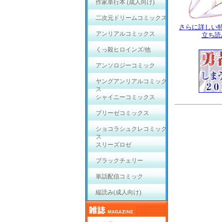
作家単行本 (成人向け)
二次元ドリームコミックス
さらに詳しい
アンリアルコミックス
立ち読
くっ殺ヒロインズ/他
アンソロジーコミック
ヤングアンリアルコミック
ス
シャイニーコミックス
ブリーゼコミックス
ショコラシュクレコミック
ス
スリーズロゼ
ブラックチェリー
単話配信コミック
縦読み(成人向け)