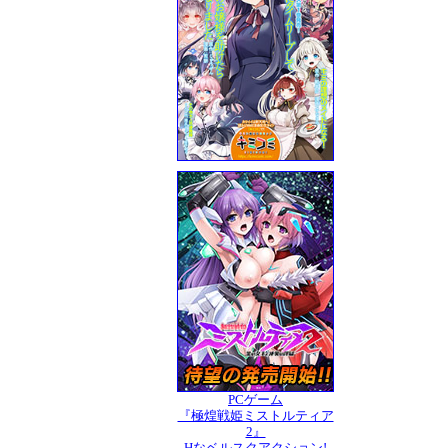
PCゲーム
『極煌戦姫ミストルティア
2』
Hなベルスクアクション!