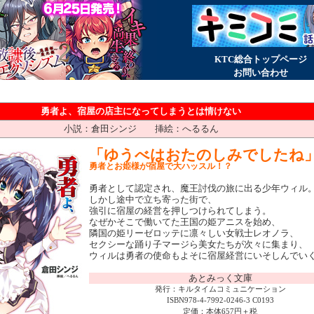
KTC総合トップページ
お問い合わせ
勇者よ、宿屋の店主になってしまうとは情けない
小説：倉田シンジ 挿絵：へるるん
「ゆうべはおたのしみでしたね
勇者とお姫様が宿屋で大ハッスル！？
勇者として認定され、魔王討伐の旅に出る少年ウィル
しかし途中で立ち寄った街で、
強引に宿屋の経営を押しつけられてしまう。
なぜかそこで働いてた王国の姫アニスを始め、
隣国の姫リーゼロッテに凛々しい女戦士レオノラ、
セクシーな踊り子マージら美女たちが次々に集まり、
ウィルは勇者の使命もよそに宿屋経営にいそしんでい
あとみっく文庫
発行：キルタイムコミュニケーション
ISBN978-4-7992-0246-3 C0193
定価：本体657円＋税