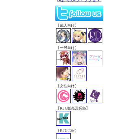
【成人向け】
【一般向け】
【女性向け】
【KTC販売営業部】
【KTC広報】