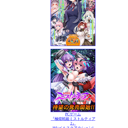
PCゲーム
『極煌戦姫ミストルティア
2』
Hなベルスクアクション!