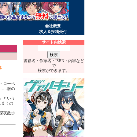
会社概要
求人＆投稿受付
サイト内検索
書籍名・作家名・ISBN・内容など
で
よ
検索ができます。
・ローベ
……服の
」という
しまうの
深夜散歩