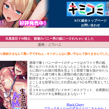
KTC総合トップページ
お問い合わせ
生真面目ドM戦士、酒場のバニー男の娘に××されちゃいました
漫画：ニワハニ
ら勃起するなんて悪い子ですねぇ…キミがこんなに悪い子なんて知りませんでした
酒場で働くバニーボーイのチューリはカワイイ男の娘。
客にセクハラされそうになったところをカッコいい戦士
ルに助けられ彼の怪我を見ようと部屋で服を脱がせたら
下には一人縄で縛り喜ぶ変態の彼の真の姿が！
動揺するチューリにローベルは「あなたに虐げられたい
よこしまな欲望を口にされ思わぬドS心を呼び覚まして
だった。
足コキからの自慰プレイやチ〇ポスクワット、全裸露出
等二人のカゲキな衝動は止まらない！？
Black Cherry
ブラックチェリー公式サイトはこちらから！