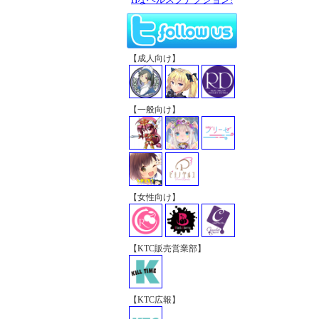
【成人向け】
【一般向け】
【女性向け】
【KTC販売営業部】
【KTC広報】