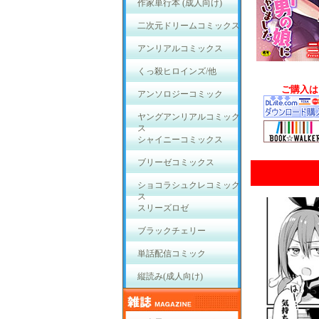
作家単行本 (成人向け)
二次元ドリームコミックス
アンリアルコミックス
くっ殺ヒロインズ/他
ご購入は
アンソロジーコミック
ヤングアンリアルコミック
ス
シャイニーコミックス
ブリーゼコミックス
ショコラシュクレコミック
ス
スリーズロゼ
ブラックチェリー
単話配信コミック
縦読み(成人向け)